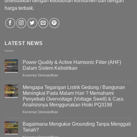
disesuaikan dengan kebutuhan konsumen dan dengan
harga terbaik.
LATEST NEWS
Power Quality & Active Harmonic Filter (AHF)
Dalam Sistem Kelistrikan
pada
Komentar Dinonaktifkan
Power
Quality
Mengapa Tegangan Listrik Gedung / Bangunan
&
Meningkat Pada Malam Hari ? Memahami
Active
Penyebab Overvoltage (Voltage Swell) & Cara
Harmonic
Analisisnya Menggunakan Hioki PQ3198
Filter
(AHF)
pada
Komentar Dinonaktifkan
Dalam
Mengapa
Sistem
Tegangan
Bagaimana Mengukur Grounding Tanpa Menggali
Kelistrikan
Listrik
Tanah?
Gedung
pada