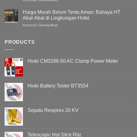
Komentar Dinonaktifkan
/
Bagaimana
Bangunan
Mengukur
Meningkat
Harga Murah Belum Tentu Aman: Bahaya HT
Grounding
Pada
Abal-Abal di Lingkungan Hotel
Tanpa
Malam
pada
Komentar Dinonaktifkan
Menggali
Hari
Harga
Tanah?
?
Murah
Memahami
Belum
PRODUCTS
Penyebab
Tentu
Overvoltage
Aman:
(Voltage
Bahaya
Swell)
Hioki CM3286-50 AC Clamp Power Meter
HT
&
Abal-
Cara
Abal
Analisisnya
di
Menggunakan
Lingkungan
Hioki
Hioki Battery Tester BT3554
Hotel
PQ3198
Sepatu Respirex 20 KV
Telescopic Hot Stick Ritz