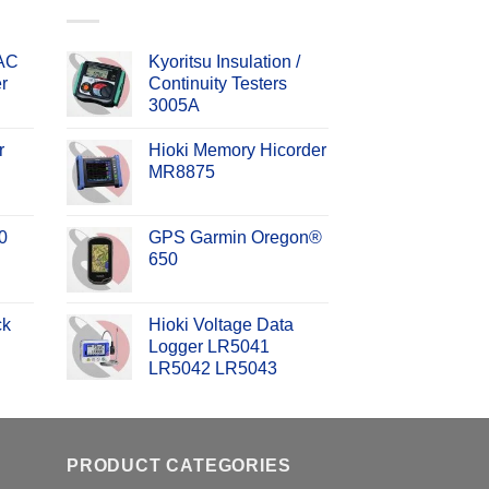
 AC
Kyoritsu Insulation /
r
Continuity Testers
3005A
r
Hioki Memory Hicorder
MR8875
0
GPS Garmin Oregon®
650
ck
Hioki Voltage Data
Logger LR5041
LR5042 LR5043
PRODUCT CATEGORIES