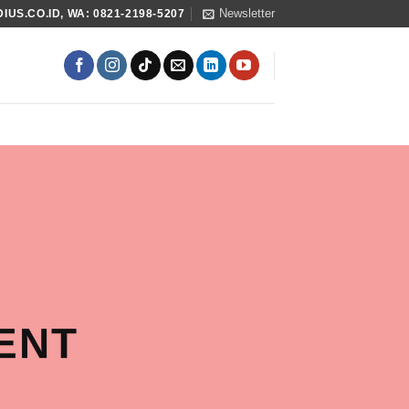
Newsletter
US.CO.ID, WA: 0821-2198-5207
ENT