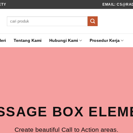
ETY
EMAIL: CS@RADI
Pencarian
untuk:
eri
Tentang Kami
Hubungi Kami
Prosedur Kerja
SSAGE BOX ELEM
Create beautiful Call to Action areas.