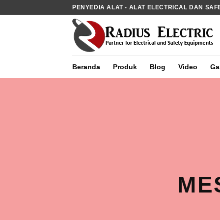
Skip
PENYEDIA ALAT - ALAT ELECTRICAL DAN SAF
to
content
Beranda
Produk
Blog
Video
Gal
ME