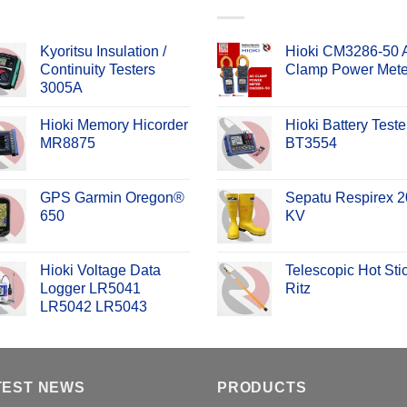
Kyoritsu Insulation /
Hioki CM3286-50
Continuity Testers
Clamp Power Mete
3005A
Hioki Memory Hicorder
Hioki Battery Teste
MR8875
BT3554
GPS Garmin Oregon®
Sepatu Respirex 2
650
KV
Hioki Voltage Data
Telescopic Hot Sti
Logger LR5041
Ritz
LR5042 LR5043
TEST NEWS
PRODUCTS