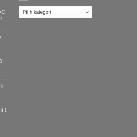
 AC
r
r
0
ck
t 1