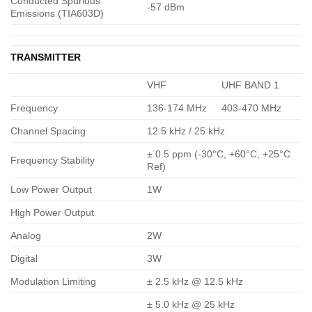
Conducted Spurious
-57 dBm
Emissions (TIA603D)
TRANSMITTER
VHF
UHF BAND 1
Frequency
136-174 MHz
403-470 MHz
Channel Spacing
12.5 kHz / 25 kHz
± 0.5 ppm (-30°C, +60°C, +25°C
Frequency Stability
Ref)
Low Power Output
1W
High Power Output
Analog
2W
Digital
3W
Modulation Limiting
± 2.5 kHz @ 12.5 kHz
± 5.0 kHz @ 25 kHz