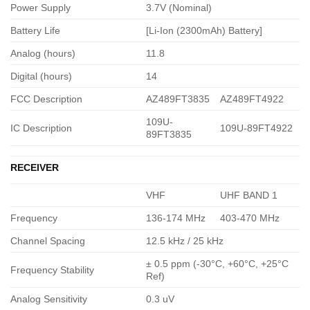
Power Supply
3.7V (Nominal)
Battery Life
[Li-Ion (2300mAh) Battery]
Analog (hours)
11.8
Digital (hours)
14
FCC Description
AZ489FT3835
AZ489FT4922
109U-
IC Description
109U-89FT4922
89FT3835
RECEIVER
VHF
UHF BAND 1
Frequency
136-174 MHz
403-470 MHz
Channel Spacing
12.5 kHz / 25 kHz
± 0.5 ppm (-30°C, +60°C, +25°C
Frequency Stability
Ref)
Analog Sensitivity
0.3 uV