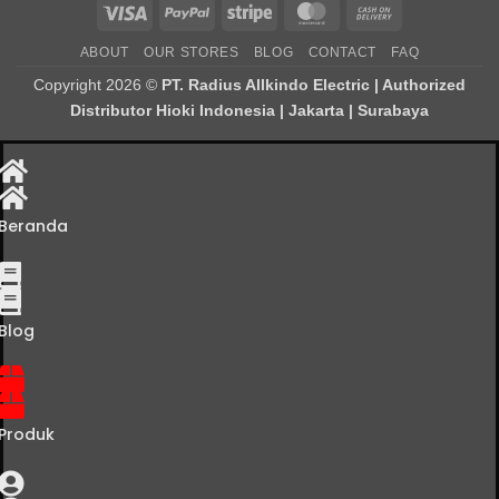
Visa
PayPal
Stripe
MasterCard
Cash
On
ABOUT
OUR STORES
BLOG
CONTACT
FAQ
Delivery
Copyright 2026 ©
PT. Radius Allkindo Electric | Authorized
Distributor Hioki Indonesia | Jakarta | Surabaya
Beranda
Blog
Produk