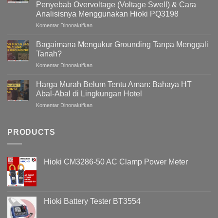
Penyebab Overvoltage (Voltage Swell) & Cara
Harmonic
Analisisnya Menggunakan Hioki PQ3198
Filter
(AHF)
pada
Komentar Dinonaktifkan
Dalam
Mengapa
Sistem
Tegangan
Bagaimana Mengukur Grounding Tanpa Menggali
Kelistrikan
Listrik
Tanah?
Gedung
pada
Komentar Dinonaktifkan
/
Bagaimana
Bangunan
Mengukur
Meningkat
Harga Murah Belum Tentu Aman: Bahaya HT
Grounding
Pada
Abal-Abal di Lingkungan Hotel
Tanpa
Malam
pada
Komentar Dinonaktifkan
Menggali
Hari
Harga
Tanah?
?
Murah
Memahami
Belum
PRODUCTS
Penyebab
Tentu
Overvoltage
Aman:
(Voltage
Bahaya
Swell)
Hioki CM3286-50 AC Clamp Power Meter
HT
&
Abal-
Cara
Abal
Analisisnya
di
Menggunakan
Lingkungan
Hioki
Hioki Battery Tester BT3554
Hotel
PQ3198