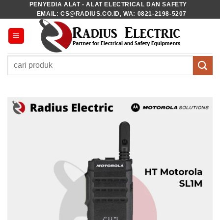
PENYEDIA ALAT - ALAT ELECTRICAL DAN SAFETY
Skip
EMAIL: CS@RADIUS.CO.ID, WA: 0821-2198-5207
to
content
Pencarian
untuk: