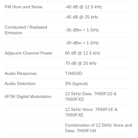
FM Hum and Noise
-40 dB @ 12.5 kHz
-45 dB @ 25 kHz
Conducted / Radiated
-36 dBm < 1 GHz
Emission
-30 dBm > 1 GHz
Adjacent Channel Power
60 dB @ 12.5 kHz
70 dB @ 25 kHz
Audio Response
TIA603D
Audio Distortion
3% (typical)
12.5kHz Data: 7K60F1D &
4FSK Digital Modulation
7K60FXD
12.5kHz Voice: 7K60F1E &
7K60FXE
Combination of 12.5kHz Voice and
Data: 7K60F1W