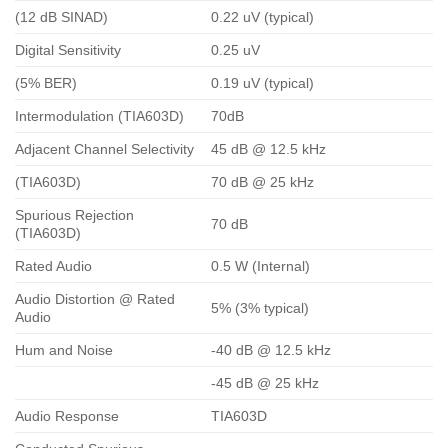
(12 dB SINAD)
0.22 uV (typical)
Digital Sensitivity
0.25 uV
(5% BER)
0.19 uV (typical)
Intermodulation (TIA603D)
70dB
Adjacent Channel Selectivity
45 dB @ 12.5 kHz
(TIA603D)
70 dB @ 25 kHz
Spurious Rejection
70 dB
(TIA603D)
Rated Audio
0.5 W (Internal)
Audio Distortion @ Rated
5% (3% typical)
Audio
Hum and Noise
-40 dB @ 12.5 kHz
-45 dB @ 25 kHz
Audio Response
TIA603D