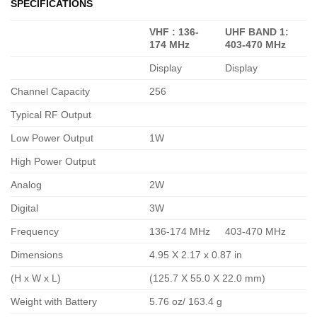
SPECIFICATIONS
VHF : 136-
UHF BAND 1:
174 MHz
403-470 MHz
Display
Display
Channel Capacity
256
Typical RF Output
Low Power Output
1W
High Power Output
Analog
2W
Digital
3W
Frequency
136-174 MHz
403-470 MHz
Dimensions
4.95 X 2.17 x 0.87 in
(H x W x L)
(125.7 X 55.0 X 22.0 mm)
Weight with Battery
5.76 oz/ 163.4 g