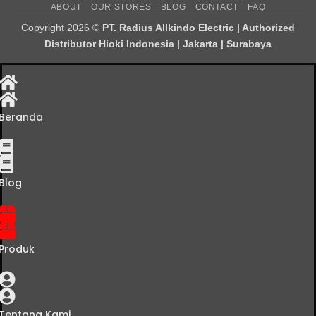
ABOUT
OUR STORES
BLOG
CONTACT
FAQ
Delivery
Copyright 2026 ©
PT. Radius Allkindo Electric | Authorized
Distributor Hioki Indonesia | Jakarta | Surabaya
Beranda
Blog
Produk
Tentang Kami