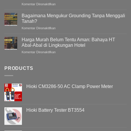
(AHF)
pada
Komentar Dinonaktifkan
Dalam
Mengapa
Sistem
Tegangan
Bagaimana Mengukur Grounding Tanpa Menggali
Kelistrikan
Listrik
Tanah?
Gedung
pada
Komentar Dinonaktifkan
/
Bagaimana
Bangunan
Mengukur
Meningkat
Harga Murah Belum Tentu Aman: Bahaya HT
Grounding
Pada
Abal-Abal di Lingkungan Hotel
Tanpa
Malam
pada
Komentar Dinonaktifkan
Menggali
Hari
Harga
Tanah?
?
Murah
Memahami
Belum
PRODUCTS
Penyebab
Tentu
Overvoltage
Aman:
(Voltage
Bahaya
Swell)
Hioki CM3286-50 AC Clamp Power Meter
HT
&
Abal-
Cara
Abal
Analisisnya
di
Menggunakan
Lingkungan
Hioki
Hioki Battery Tester BT3554
Hotel
PQ3198