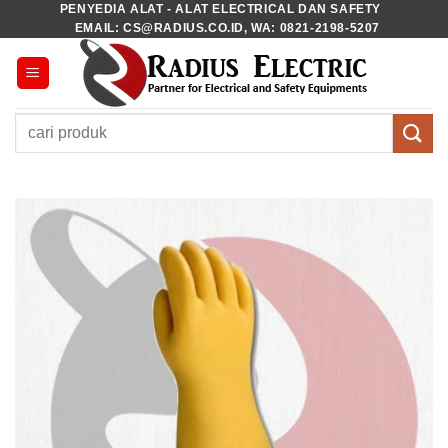
PENYEDIA ALAT - ALAT ELECTRICAL DAN SAFETY
Skip
EMAIL: CS@RADIUS.CO.ID, WA: 0821-2198-5207
to
content
Pencarian
untuk: