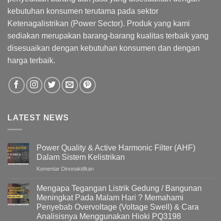
kebutuhan konsumen terutama pada sektor
Ketenagalistrikan (Power Sector). Produk yang kami
sediakan merupakan barang-barang kualitas terbaik yang
disesuaikan dengan kebutuhan konsumen dan dengan
harga terbaik.
LATEST NEWS
Power Quality & Active Harmonic Filter (AHF)
Dalam Sistem Kelistrikan
pada
Komentar Dinonaktifkan
Power
Quality
Mengapa Tegangan Listrik Gedung / Bangunan
&
Meningkat Pada Malam Hari ? Memahami
Active
Penyebab Overvoltage (Voltage Swell) & Cara
Harmonic
Analisisnya Menggunakan Hioki PQ3198
Filter