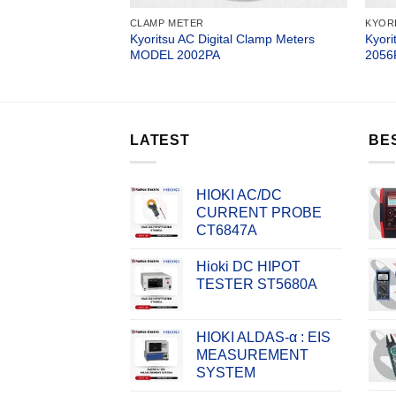
CLAMP METER
KYOR
Kyoritsu AC Digital Clamp Meters
Kyor
 Clamp Meters 2433
MODEL 2002PA
2056
LATEST
BE
HIOKI AC/DC
CURRENT PROBE
CT6847A
Hioki DC HIPOT
TESTER ST5680A
HIOKI ALDAS-α : EIS
MEASUREMENT
SYSTEM