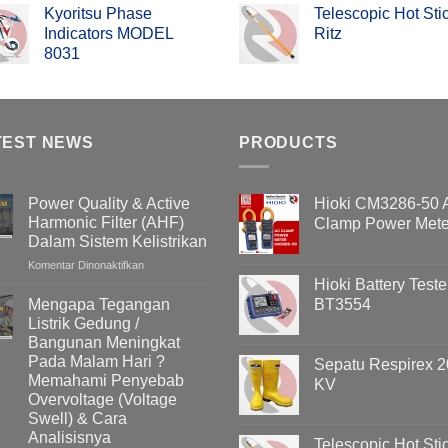
Kyoritsu Phase
Telescopic Hot Sti
Indicators MODEL
Ritz
8031
TEST NEWS
PRODUCTS
Power Quality & Active
Hioki CM3286-50
Harmonic Filter (AHF)
Clamp Power Mete
Dalam Sistem Kelistrikan
pada
Komentar Dinonaktifkan
Power
Hioki Battery Teste
Quality
Mengapa Tegangan
BT3554
&
Listrik Gedung /
Active
Bangunan Meningkat
Harmonic
Pada Malam Hari ?
Sepatu Respirex 2
Filter
Memahami Penyebab
KV
(AHF)
Overvoltage (Voltage
Dalam
Swell) & Cara
Sistem
Kelistrikan
Analisisnya
Telescopic Hot Sti