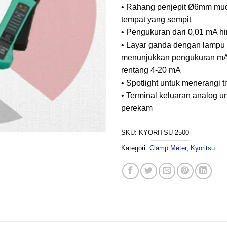
• Rahang penjepit Ø6mm mud
tempat yang sempit
• Pengukuran dari 0,01 mA 
• Layar ganda dengan lampu 
menunjukkan pengukuran mA
rentang 4-20 mA
• Spotlight untuk menerangi t
• Terminal keluaran analog u
perekam
SKU:
KYORITSU-2500
Kategori:
Clamp Meter
,
Kyoritsu