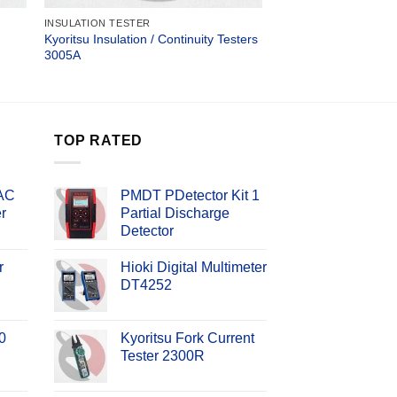
INSULATION TESTER
Kyoritsu Insulation / Continuity Testers
3005A
TOP RATED
 AC
PMDT PDetector Kit 1
r
Partial Discharge
Detector
r
Hioki Digital Multimeter
DT4252
0
Kyoritsu Fork Current
Tester 2300R