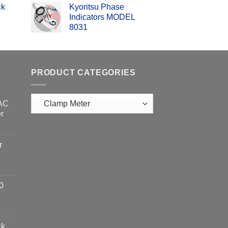
ck
Kyoritsu Phase
Indicators MODEL
8031
PRODUCT CATEGORIES
 AC
r
r
0
ck