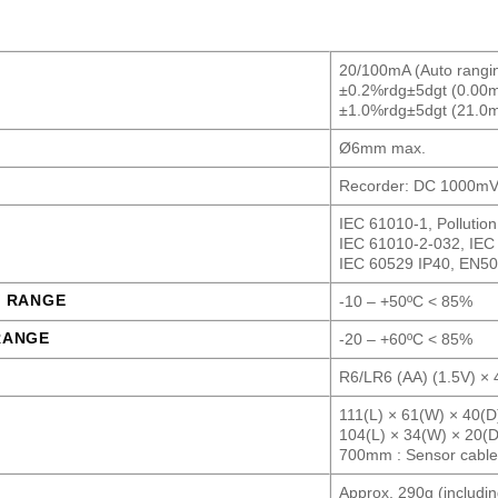
20/100mA (Auto rangi
±0.2%rdg±5dgt (0.00
±1.0%rdg±5dgt (21.0
Ø6mm max.
Recorder: DC 1000mV
IEC 61010-1, Pollutio
IEC 61010-2-032, IE
IEC 60529 IP40, EN5
Y RANGE
-10 – +50ºC < 85%
RANGE
-20 – +60ºC < 85%
R6/LR6 (AA) (1.5V) × 
111(L) × 61(W) × 40(D
104(L) × 34(W) × 20(
700mm : Sensor cabl
Approx. 290g (includin