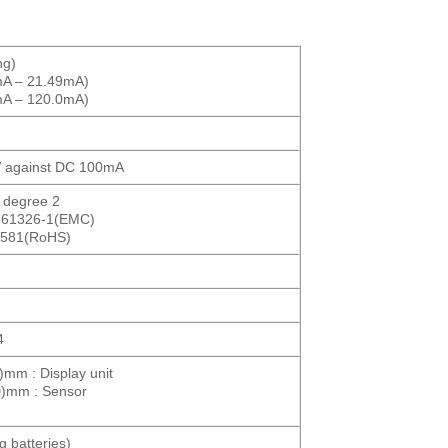
ng)
mA – 21.49mA)
mA – 120.0mA)
 against DC 100mA
n degree 2
C 61326-1(EMC)
0581(RoHS)
4
)mm : Display unit
D)mm : Sensor
e
g batteries)