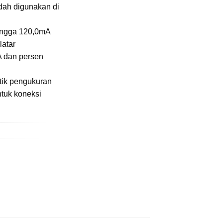
ah digunakan di
hingga 120,0mA
latar
 dan persen
itik pengukuran
ntuk koneksi