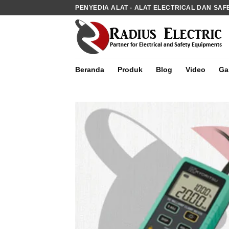
Skip
PENYEDIA ALAT - ALAT ELECTRICAL DAN SAF
to
content
Beranda
Produk
Blog
Video
Gal