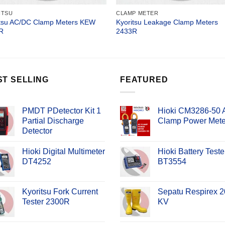
ITSU
CLAMP METER
itsu AC/DC Clamp Meters KEW
Kyoritsu Leakage Clamp Meters
R
2433R
ST SELLING
FEATURED
PMDT PDetector Kit 1
Hioki CM3286-50
Partial Discharge
Clamp Power Mete
Detector
Hioki Digital Multimeter
Hioki Battery Teste
DT4252
BT3554
Kyoritsu Fork Current
Sepatu Respirex 2
Tester 2300R
KV