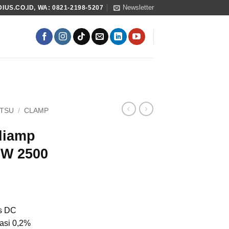
Newsletter
US.CO.ID, WA: 0821-2198-5207
ITSU
/
CLAMP
liamp
EW 2500
us DC
rasi 0,2%