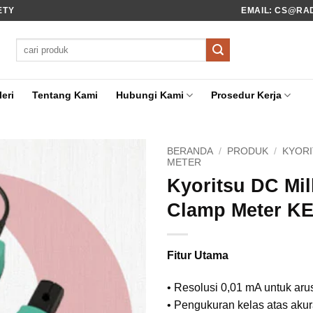
ETY
EMAIL: CS@RADI
Pencarian
untuk:
eri
Tentang Kami
Hubungi Kami
Prosedur Kerja
BERANDA
/
PRODUK
/
KYOR
METER
Kyoritsu DC Mil
Clamp Meter K
Fitur Utama
• Resolusi 0,01 mA untuk ar
• Pengukuran kelas atas aku