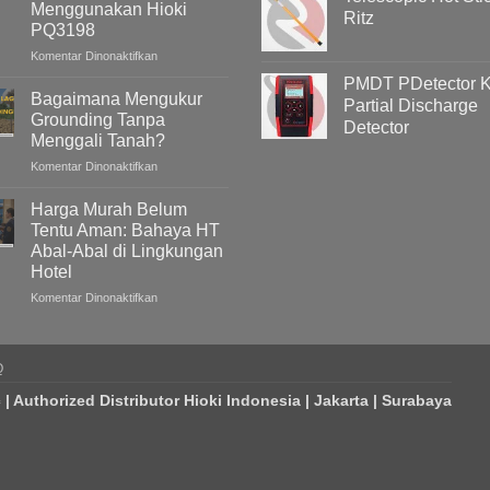
Menggunakan Hioki
Ritz
PQ3198
pada
Komentar Dinonaktifkan
Mengapa
PMDT PDetector Ki
Tegangan
Bagaimana Mengukur
Partial Discharge
Listrik
Grounding Tanpa
Detector
Gedung
Menggali Tanah?
/
pada
Komentar Dinonaktifkan
Bangunan
Bagaimana
Meningkat
Mengukur
Pada
Harga Murah Belum
Grounding
Malam
Tentu Aman: Bahaya HT
Tanpa
Hari
Abal-Abal di Lingkungan
Menggali
?
Hotel
Tanah?
Memahami
Penyebab
pada
Komentar Dinonaktifkan
Overvoltage
Harga
(Voltage
Murah
Swell)
Belum
Q
&
Tentu
Cara
Aman:
c | Authorized Distributor Hioki Indonesia | Jakarta | Surabaya
Analisisnya
Bahaya
Menggunakan
HT
Hioki
Abal-
PQ3198
Abal
di