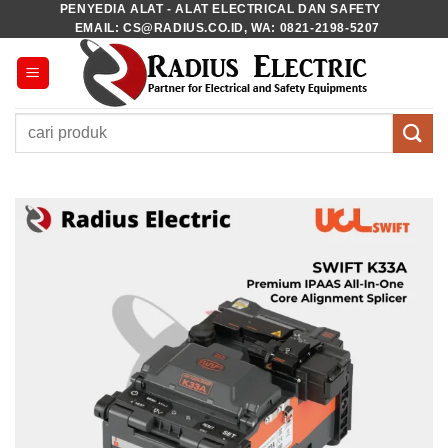
PENYEDIA ALAT - ALAT ELECTRICAL DAN SAFETY
Skip
EMAIL: CS@RADIUS.CO.ID, WA: 0821-2198-5207
to
content
Pencarian
untuk: