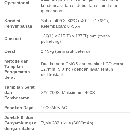
Operasional
kondensasi, tahan debu, tahan air, tahan
guncangan
Kondisi
Suhu: -40ºC~ 80ºC (-40ºF ~ 176ºC);
Penyimpanan
Kelembapan: 0~95%
136(L) x 215(P) x 137(T) mm (tanpa
Dimensi
pelindung)
Berat
2.45kg (termasuk baterai)
Metode dan
Dua kamera CMOS dan monitor LCD warna
Tampilan
127mm (5.0 inci) dengan layar sentuh
Pengamatan
elektrostatik
Serat
Tampilan Serat
dan
X/Y: 200X; Maksimum: 400X
Pembesaran
Pasokan Daya
100~240V AC
Jumlah Siklus
Penyambungan
Typis 282 siklus (6000mAh)
dengan Baterai