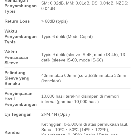
Kehilangan
SM: 0.02dB, MM: 0.01dB, DS: 0.04dB, NZDS:
Penyambungan
0.04dB
Typis
Return Loss
> 60dB (typis)
Waktu
Penyambungan
Typis 6 detik (Mode Cepat)
Typis
Waktu
Typis 9 detik (sleeve IS-45, mode IS-45), 13
Pemanasan
detik (sleeve IS-60, mode IS-60)
Sleeve
Pelindung
40mm atau 60mm (serat)/28mm atau 32mm
Sleeve yang
(konektor)
Berlaku
Penyimpanan
10,000 hasil terakhir disimpan di memori
Hasil
internal (gambar 10,000 hasil)
Penyambungan
Uji Tegangan
2N/4.4N (Opsi)
Ketinggian: 0-5,000m di atas permukaan laut,
Suhu: -10ºC ~ 50ºC (14ºF ~ 122ºF);
Kondisi
Kelembapan: 0~95%; Angin: 15m/s, non-