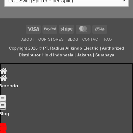
Visa
PayPal
Stripe
MasterCard
Cash
On
ABOUT
OUR STORES
BLOG
CONTACT
FAQ
Delivery
Copyright 2026 ©
PT. Radius Allkindo Electric | Authorized
Distributor Hioki Indonesia | Jakarta | Surabaya
Beranda
Blog