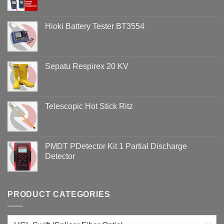
Abal
Analisisnya
di
Menggunakan
Lingkungan
Hioki
Hioki Battery Tester BT3554
Hotel
PQ3198
Sepatu Respirex 20 KV
Telescopic Hot Stick Ritz
PMDT PDetector Kit 1 Partial Discharge
Detector
PRODUCT CATEGORIES