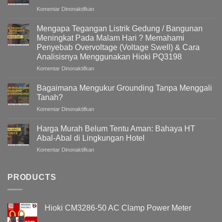
pada
Komentar Dinonaktifkan
Power
Quality
Mengapa Tegangan Listrik Gedung / Bangunan
&
Meningkat Pada Malam Hari ? Memahami
Active
Penyebab Overvoltage (Voltage Swell) & Cara
Harmonic
Analisisnya Menggunakan Hioki PQ3198
Filter
(AHF)
pada
Komentar Dinonaktifkan
Dalam
Mengapa
Sistem
Tegangan
Bagaimana Mengukur Grounding Tanpa Menggali
Kelistrikan
Listrik
Tanah?
Gedung
pada
Komentar Dinonaktifkan
/
Bagaimana
Bangunan
Mengukur
Meningkat
Harga Murah Belum Tentu Aman: Bahaya HT
Grounding
Pada
Abal-Abal di Lingkungan Hotel
Tanpa
Malam
pada
Komentar Dinonaktifkan
Menggali
Hari
Harga
Tanah?
?
Murah
Memahami
Belum
PRODUCTS
Penyebab
Tentu
Overvoltage
Aman:
(Voltage
Bahaya
Swell)
Hioki CM3286-50 AC Clamp Power Meter
HT
&
Abal-
Cara