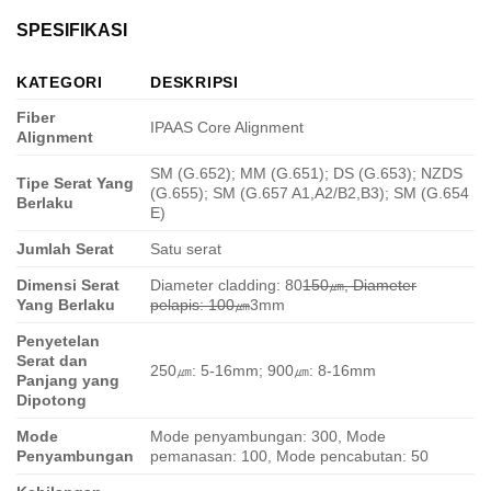
SPESIFIKASI
KATEGORI
DESKRIPSI
Fiber
IPAAS Core Alignment
Alignment
SM (G.652); MM (G.651); DS (G.653); NZDS
Tipe Serat Yang
(G.655); SM (G.657 A1,A2/B2,B3); SM (G.654
Berlaku
E)
Jumlah Serat
Satu serat
Dimensi Serat
Diameter cladding: 80
150㎛, Diameter
Yang Berlaku
pelapis: 100㎛
3mm
Penyetelan
Serat dan
250㎛: 5-16mm; 900㎛: 8-16mm
Panjang yang
Dipotong
Mode
Mode penyambungan: 300, Mode
Penyambungan
pemanasan: 100, Mode pencabutan: 50