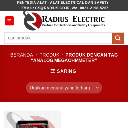
PENYEDIA ALAT - ALAT ELECTRICAL DAN SAFETY
Skip
EMAIL: CS@RADIUS.CO.ID, WA: 0821-2198-5207
to
content
Pencarian
untuk:
BERANDA
/
PRODUK
/
PRODUK DENGAN TAG
“ANALOG MEGAOHMMETER”
SARING