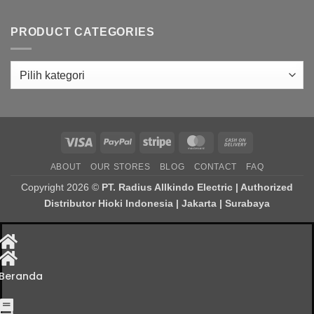
PRODUCT CATEGORIES
Visa
PayPal
Stripe
MasterCard
Cash
On
ABOUT
OUR STORES
BLOG
CONTACT
FAQ
Delivery
Copyright 2026 ©
PT. Radius Allkindo Electric | Authorized
Distributor Hioki Indonesia | Jakarta | Surabaya
Beranda