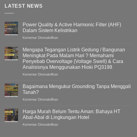
LATEST NEWS
Power Quality & Active Harmonic Filter (AHF)
Dalam Sistem Kelistrikan
pada
Komentar Dinonaktifkan
Power
Quality
Mengapa Tegangan Listrik Gedung / Bangunan
&
Meningkat Pada Malam Hari ? Memahami
Active
Penyebab Overvoltage (Voltage Swell) & Cara
Harmonic
Analisisnya Menggunakan Hioki PQ3198
Filter
(AHF)
pada
Komentar Dinonaktifkan
Dalam
Mengapa
Sistem
Tegangan
Bagaimana Mengukur Grounding Tanpa Menggali
Kelistrikan
Listrik
Tanah?
Gedung
pada
Komentar Dinonaktifkan
/
Bagaimana
Bangunan
Mengukur
Meningkat
Harga Murah Belum Tentu Aman: Bahaya HT
Grounding
Pada
Abal-Abal di Lingkungan Hotel
Tanpa
Malam
pada
Komentar Dinonaktifkan
Menggali
Hari
Harga
Tanah?
?
Murah
Memahami