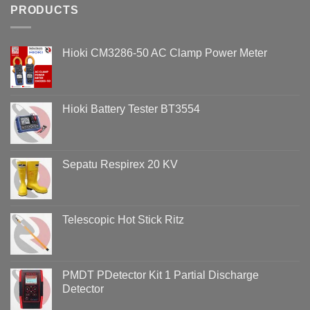
Belum
PRODUCTS
Penyebab
Tentu
Overvoltage
Aman:
(Voltage
Bahaya
Swell)
Hioki CM3286-50 AC Clamp Power Meter
HT
&
Abal-
Cara
Abal
Analisisnya
di
Menggunakan
Lingkungan
Hioki
Hioki Battery Tester BT3554
Hotel
PQ3198
Sepatu Respirex 20 KV
Telescopic Hot Stick Ritz
PMDT PDetector Kit 1 Partial Discharge
Detector