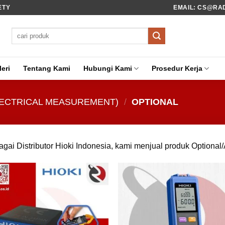
ETY
EMAIL: CS@RADI
Pencarian
untuk:
eri
Tentang Kami
Hubungi Kami
Prosedur Kerja
ELECTRICAL MEASUREMENT)
/
OPTIONAL
gai Distributor Hioki Indonesia, kami menjual produk Optional