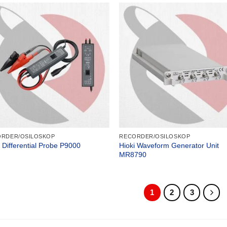
RDER/OSILOSKOP
RECORDER/OSILOSKOP
Hioki Waveform Generator Unit
i Differential Probe P9000
MR8790
1
2
3