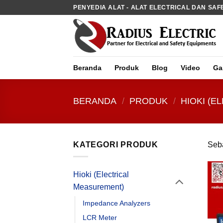
Skip
PENYEDIA ALAT - ALAT ELECTRICAL DAN SAF
to
content
Beranda
Produk
Blog
Video
Gal
BERANDA
/
PRODUK
/
HIOKI (
KATEGORI PRODUK
Seba
Hioki (Electrical
Measurement)
Impedance Analyzers
LCR Meter