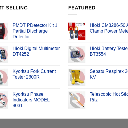
ST SELLING
FEATURED
PMDT PDetector Kit 1
Hioki CM3286-50
Partial Discharge
Clamp Power Mete
Detector
Hioki Digital Multimeter
Hioki Battery Teste
DT4252
BT3554
Kyoritsu Fork Current
Sepatu Respirex 2
Tester 2300R
KV
Kyoritsu Phase
Telescopic Hot Sti
Indicators MODEL
Ritz
8031