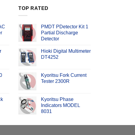
TOP RATED
 AC
PMDT PDetector Kit 1
r
Partial Discharge
Detector
r
Hioki Digital Multimeter
DT4252
0
Kyoritsu Fork Current
Tester 2300R
ck
Kyoritsu Phase
Indicators MODEL
8031