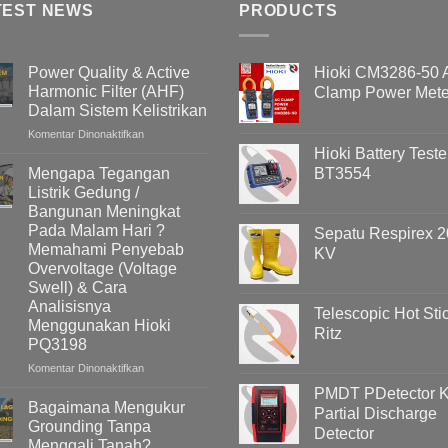
TEST NEWS
PRODUCTS
Power Quality & Active
Hioki CM3286-50
Harmonic Filter (AHF)
Clamp Power Mete
Dalam Sistem Kelistrikan
pada
Komentar Dinonaktifkan
Power
Hioki Battery Teste
Quality
Mengapa Tegangan
BT3554
&
Listrik Gedung /
Active
Bangunan Meningkat
Harmonic
Pada Malam Hari ?
Sepatu Respirex 2
Filter
Memahami Penyebab
KV
(AHF)
Overvoltage (Voltage
Dalam
Swell) & Cara
Sistem
Kelistrikan
Analisisnya
Telescopic Hot Sti
Menggunakan Hioki
Ritz
PQ3198
pada
Komentar Dinonaktifkan
Mengapa
PMDT PDetector Ki
Tegangan
Bagaimana Mengukur
Partial Discharge
Listrik
Grounding Tanpa
Detector
Gedung
Menggali Tanah?