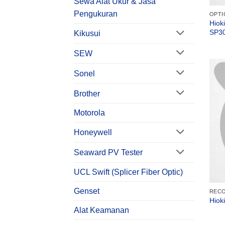
Sewa Alat Ukur & Jasa
Pengukuran
OPTI
Hiok
SP3
Kikusui
SEW
Sonel
Brother
Motorola
Honeywell
Seaward PV Tester
UCL Swift (Splicer Fiber Optic)
Genset
RECO
Hiok
Alat Keamanan