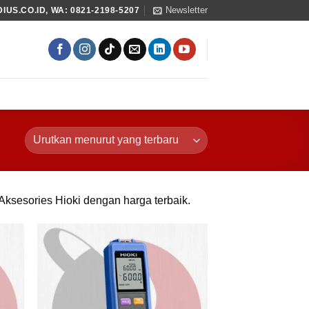
Newsletter
US.CO.ID, WA: 0821-2198-5207
/Aksesories Hioki dengan harga terbaik.