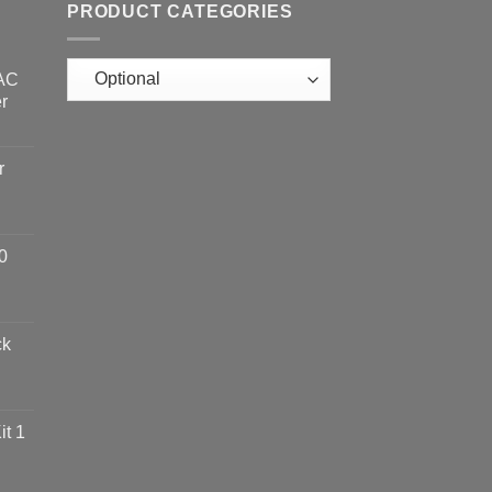
PRODUCT CATEGORIES
 AC
r
r
0
ck
t 1