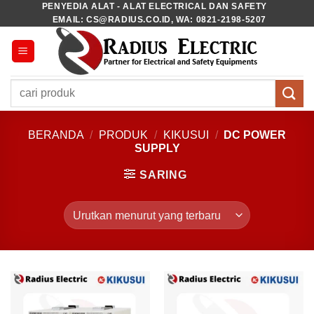
PENYEDIA ALAT - ALAT ELECTRICAL DAN SAFETY
Skip
EMAIL: CS@RADIUS.CO.ID, WA: 0821-2198-5207
to
content
Pencarian
untuk:
BERANDA
/
PRODUK
/
KIKUSUI
/
DC POWER
SUPPLY
SARING