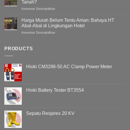
Tanah?
Gedung
pada
Komentar Dinonaktifkan
/
Bagaimana
Bangunan
Mengukur
Meningkat
Harga Murah Belum Tentu Aman: Bahaya HT
Grounding
Pada
Abal-Abal di Lingkungan Hotel
Tanpa
Malam
pada
Komentar Dinonaktifkan
Menggali
Hari
Harga
Tanah?
?
Murah
Memahami
Belum
PRODUCTS
Penyebab
Tentu
Overvoltage
Aman:
(Voltage
Bahaya
Swell)
Hioki CM3286-50 AC Clamp Power Meter
HT
&
Abal-
Cara
Abal
Analisisnya
di
Menggunakan
Lingkungan
Hioki
Hioki Battery Tester BT3554
Hotel
PQ3198
Sepatu Respirex 20 KV