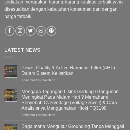
sediakan merupakan barang-barang kualitas terbaik yang
disesuaikan dengan kebutuhan konsumen dan dengan
harga terbaik.
LATEST NEWS
Power Quality & Active Harmonic Filter (AHF)
Dalam Sistem Kelistrikan
pada
Komentar Dinonaktifkan
Power
Quality
Mengapa Tegangan Listrik Gedung / Bangunan
&
Meningkat Pada Malam Hari ? Memahami
Active
Penyebab Overvoltage (Voltage Swell) & Cara
Harmonic
Analisisnya Menggunakan Hioki PQ3198
Filter
(AHF)
pada
Komentar Dinonaktifkan
Dalam
Mengapa
Sistem
Tegangan
Bagaimana Mengukur Grounding Tanpa Menggali
Kelistrikan
Listrik