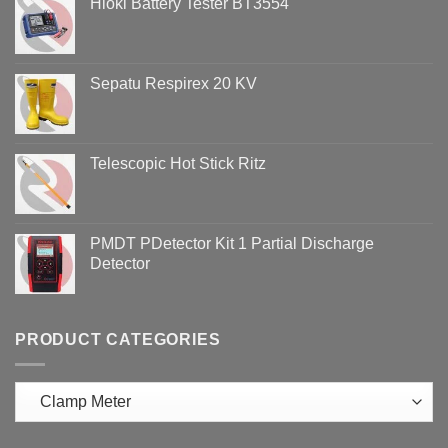
Hioki Battery Tester BT3554
Hotel
PQ3198
Sepatu Respirex 20 KV
Telescopic Hot Stick Ritz
PMDT PDetector Kit 1 Partial Discharge
Detector
PRODUCT CATEGORIES