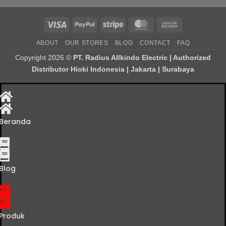
Visa
PayPal
Stripe
MasterCard
Cash
On
ABOUT
OUR STORES
BLOG
CONTACT
FAQ
Delivery
Copyright 2026 ©
PT. Radius Allkindo Electric | Authorized
Distributor Hioki Indonesia | Jakarta | Surabaya
Beranda
Blog
Produk