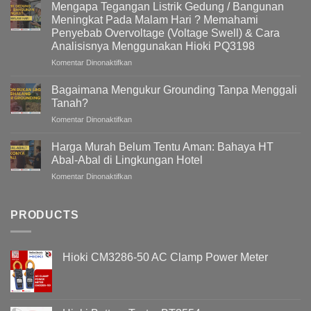
Quality
Mengapa Tegangan Listrik Gedung / Bangunan
&
Meningkat Pada Malam Hari ? Memahami
Active
Penyebab Overvoltage (Voltage Swell) & Cara
Harmonic
Analisisnya Menggunakan Hioki PQ3198
Filter
(AHF)
pada
Komentar Dinonaktifkan
Dalam
Mengapa
Sistem
Tegangan
Bagaimana Mengukur Grounding Tanpa Menggali
Kelistrikan
Listrik
Tanah?
Gedung
pada
Komentar Dinonaktifkan
/
Bagaimana
Bangunan
Mengukur
Meningkat
Harga Murah Belum Tentu Aman: Bahaya HT
Grounding
Pada
Abal-Abal di Lingkungan Hotel
Tanpa
Malam
pada
Komentar Dinonaktifkan
Menggali
Hari
Harga
Tanah?
?
Murah
Memahami
Belum
PRODUCTS
Penyebab
Tentu
Overvoltage
Aman:
(Voltage
Bahaya
Swell)
Hioki CM3286-50 AC Clamp Power Meter
HT
&
Abal-
Cara
Abal
Analisisnya
di
Menggunakan
Lingkungan
Hioki