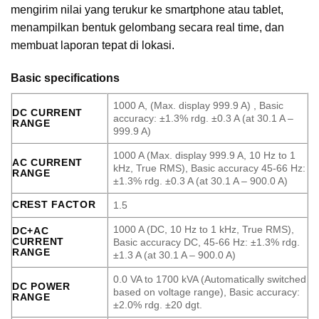
mengirim nilai yang terukur ke smartphone atau tablet,
menampilkan bentuk gelombang secara real time, dan
membuat laporan tepat di lokasi.
Basic specifications
1000 A, (Max. display 999.9 A) , Basic
DC CURRENT
accuracy: ±1.3% rdg. ±0.3 A (at 30.1 A –
RANGE
999.9 A)
1000 A (Max. display 999.9 A, 10 Hz to 1
AC CURRENT
kHz, True RMS), Basic accuracy 45-66 Hz:
RANGE
±1.3% rdg. ±0.3 A (at 30.1 A – 900.0 A)
CREST FACTOR
1.5
1000 A (DC, 10 Hz to 1 kHz, True RMS),
DC+AC
CURRENT
Basic accuracy DC, 45-66 Hz: ±1.3% rdg.
RANGE
±1.3 A (at 30.1 A – 900.0 A)
0.0 VA to 1700 kVA (Automatically switched
DC POWER
based on voltage range), Basic accuracy:
RANGE
±2.0% rdg. ±20 dgt.