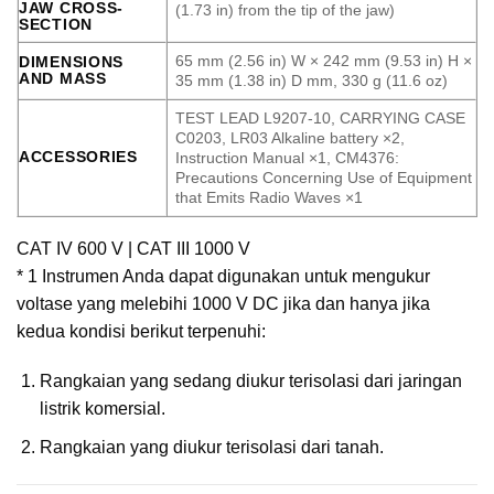
JAW CROSS-
(1.73 in) from the tip of the jaw)
SECTION
65 mm (2.56 in) W × 242 mm (9.53 in) H ×
DIMENSIONS
AND MASS
35 mm (1.38 in) D mm, 330 g (11.6 oz)
TEST LEAD L9207-10, CARRYING CASE
C0203, LR03 Alkaline battery ×2,
ACCESSORIES
Instruction Manual ×1, CM4376:
Precautions Concerning Use of Equipment
that Emits Radio Waves ×1
CAT IV 600 V | CAT III 1000 V
* 1 Instrumen Anda dapat digunakan untuk mengukur
voltase yang melebihi 1000 V DC jika dan hanya jika
kedua kondisi berikut terpenuhi:
Rangkaian yang sedang diukur terisolasi dari jaringan
listrik komersial.
Rangkaian yang diukur terisolasi dari tanah.