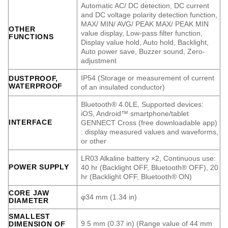
Automatic AC/ DC detection, DC current
and DC voltage polarity detection function,
MAX/ MIN/ AVG/ PEAK MAX/ PEAK MIN
OTHER
value display, Low-pass filter function,
FUNCTIONS
Display value hold, Auto hold, Backlight,
Auto power save, Buzzer sound, Zero-
adjustment
IP54 (Storage or measurement of current
DUSTPROOF,
WATERPROOF
of an insulated conductor)
Bluetooth® 4.0LE, Supported devices:
iOS, Android™ smartphone/tablet
INTERFACE
GENNECT Cross (free downloadable app)
: display measured values and waveforms,
or other
LR03 Alkaline battery ×2, Continuous use:
POWER SUPPLY
40 hr (Backlight OFF, Bluetooth® OFF), 20
hr (Backlight OFF, Bluetooth® ON)
CORE JAW
φ34 mm (1.34 in)
DIAMETER
SMALLEST
9.5 mm (0.37 in) (Range value of 44 mm
DIMENSION OF