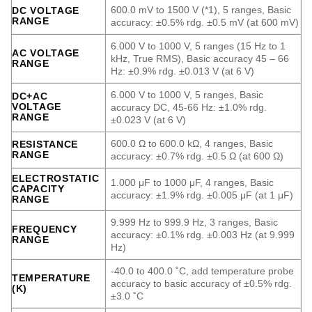
600.0 mV to 1500 V (*1), 5 ranges, Basic
DC VOLTAGE
RANGE
accuracy: ±0.5% rdg. ±0.5 mV (at 600 mV)
6.000 V to 1000 V, 5 ranges (15 Hz to 1
AC VOLTAGE
kHz, True RMS), Basic accuracy 45 – 66
RANGE
Hz: ±0.9% rdg. ±0.013 V (at 6 V)
6.000 V to 1000 V, 5 ranges, Basic
DC+AC
VOLTAGE
accuracy DC, 45-66 Hz: ±1.0% rdg.
RANGE
±0.023 V (at 6 V)
600.0 Ω to 600.0 kΩ, 4 ranges, Basic
RESISTANCE
RANGE
accuracy: ±0.7% rdg. ±0.5 Ω (at 600 Ω)
ELECTROSTATIC
1.000 μF to 1000 μF, 4 ranges, Basic
CAPACITY
accuracy: ±1.9% rdg. ±0.005 μF (at 1 μF)
RANGE
9.999 Hz to 999.9 Hz, 3 ranges, Basic
FREQUENCY
accuracy: ±0.1% rdg. ±0.003 Hz (at 9.999
RANGE
Hz)
-40.0 to 400.0 ˚C, add temperature probe
TEMPERATURE
accuracy to basic accuracy of ±0.5% rdg.
(K)
±3.0 ˚C