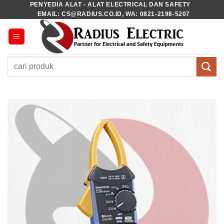
PENYEDIA ALAT - ALAT ELECTRICAL DAN SAFETY
Skip
EMAIL: CS@RADIUS.CO.ID, WA: 0821-2198-5207
to
content
Pencarian
untuk: