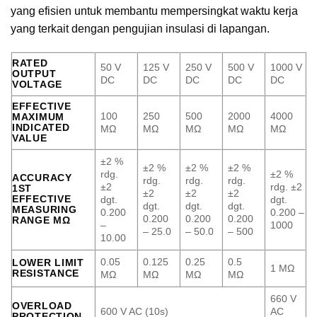
yang efisien untuk membantu mempersingkat waktu kerja
yang terkait dengan pengujian insulasi di lapangan.
RATED
50 V
125 V
250 V
500 V
1000 V
OUTPUT
DC
DC
DC
DC
DC
VOLTAGE
EFFECTIVE
100
250
500
2000
4000
MAXIMUM
INDICATED
MΩ
MΩ
MΩ
MΩ
MΩ
VALUE
±2 %
±2 %
±2 %
±2 %
rdg.
±2 %
ACCURACY
rdg.
rdg.
rdg.
±2
rdg. ±2
1ST
±2
±2
±2
EFFECTIVE
dgt.
dgt.
dgt.
dgt.
dgt.
MEASURING
0.200
0.200 –
0.200
0.200
0.200
RANGE MΩ
–
1000
– 25.0
– 50.0
– 500
10.00
0.05
0.125
0.25
0.5
LOWER LIMIT
1 MΩ
RESISTANCE
MΩ
MΩ
MΩ
MΩ
660 V
OVERLOAD
600 V AC (10s)
AC
PROTECTION