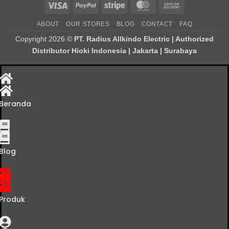
Visa
PayPal
Stripe
MasterCard
Cash
On
ABOUT
OUR STORES
BLOG
CONTACT
FAQ
Delivery
Copyright 2026 ©
PT. Radius Allkindo Electric | Authorized
Distributor Hioki Indonesia | Jakarta | Surabaya
Beranda
Blog
Produk