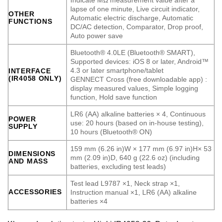
Indicate MΩ measurement value after a
lapse of one minute, Live circuit indicator,
OTHER
Automatic electric discharge, Automatic
FUNCTIONS
DC/AC detection, Comparator, Drop proof,
Auto power save
Bluetooth® 4.0LE (Bluetooth® SMART),
Supported devices: iOS 8 or later, Android™
4.3 or later smartphone/tablet
INTERFACE
(IR4058 ONLY)
GENNECT Cross (free downloadable app) :
display measured values, Simple logging
function, Hold save function
LR6 (AA) alkaline batteries × 4, Continuous
POWER
use: 20 hours (based on in-house testing),
SUPPLY
10 hours (Bluetooth® ON)
159 mm (6.26 in)W × 177 mm (6.97 in)H× 53
DIMENSIONS
mm (2.09 in)D, 640 g (22.6 oz) (including
AND MASS
batteries, excluding test leads)
Test lead L9787 ×1, Neck strap ×1,
ACCESSORIES
Instruction manual ×1, LR6 (AA) alkaline
batteries ×4