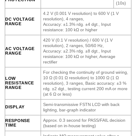
(10s)
4.2 V (0.001 V resolution) to 600 V (1 V
resolution), 4 ranges,
DC VOLTAGE
RANGE
Accuracy: ±1.3% rdg. ±4 dgt., Input
resistance: 100 kΩ or higher
420 V (0.1 V resolution) / 600 V (1 V
resolution), 2 ranges, 50/60 Hz,
AC VOLTAGE
Accuracy: ±2.3% rdg. ±8 dgt., Input
RANGE
resistance: 100 kΩ or higher, Average
rectifier
For checking the continuity of ground wiring,
10 Ω (0.01 Ω resolution) to 1000 Ω (1 Ω
LOW
RESISTANCE
resolution), 3 ranges, Basic accuracy: ±3 %
RANGE
rdg. ±2 dgt., testing current 200 mA or more
(at 6 Ω or less)
Semi-transmissive FSTN LCD with back
DISPLAY
lighting, bar-graph indicator
Approx. 0.3 second for PASS/FAIL decision
RESPONSE
TIME
(based on in-house testing)