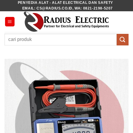
PENYEDIA ALAT - ALAT ELECTRICAL DAN SAFETY
Skip
EMAIL: CS@RADIUS.CO.ID, WA: 0821-2198-5207
to
content
Pencarian
untuk: