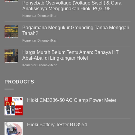
Penyebab Overvoltage (Voltage Swell) & Cara
Harmonic
Analisisnya Menggunakan Hioki PQ3198
Filter
(AHF)
pada
Komentar Dinonaktifkan
Dalam
Mengapa
Sistem
Tegangan
Bagaimana Mengukur Grounding Tanpa Menggali
Kelistrikan
Listrik
Tanah?
Gedung
pada
Komentar Dinonaktifkan
/
Bagaimana
Bangunan
Mengukur
Meningkat
Harga Murah Belum Tentu Aman: Bahaya HT
Grounding
Pada
Abal-Abal di Lingkungan Hotel
Tanpa
Malam
pada
Komentar Dinonaktifkan
Menggali
Hari
Harga
Tanah?
?
Murah
Memahami
Belum
PRODUCTS
Penyebab
Tentu
Overvoltage
Aman:
(Voltage
Bahaya
Swell)
Hioki CM3286-50 AC Clamp Power Meter
HT
&
Abal-
Cara
Abal
Analisisnya
di
Menggunakan
Lingkungan
Hioki
Hioki Battery Tester BT3554
Hotel
PQ3198