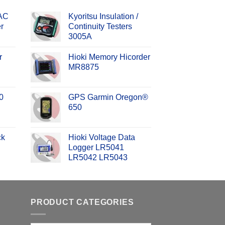
 AC
Kyoritsu Insulation /
r
Continuity Testers
3005A
r
Hioki Memory Hicorder
MR8875
0
GPS Garmin Oregon®
650
ck
Hioki Voltage Data
Logger LR5041
LR5042 LR5043
PRODUCT CATEGORIES