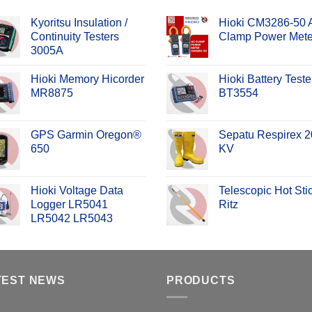
Kyoritsu Insulation /
Hioki CM3286-50
Continuity Testers
Clamp Power Mete
3005A
Hioki Memory Hicorder
Hioki Battery Teste
MR8875
BT3554
GPS Garmin Oregon®
Sepatu Respirex 2
650
KV
Hioki Voltage Data
Telescopic Hot Sti
Logger LR5041
Ritz
LR5042 LR5043
TEST NEWS
PRODUCTS