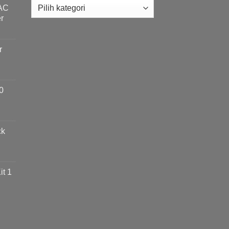
 AC
r
r
0
ck
t 1