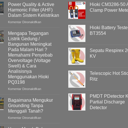
Power Quality & Active
Hioki CM3286-50
Harmonic Filter (AHF)
Clamp Power Mete
Dalam Sistem Kelistrikan
pada
Komentar Dinonaktifkan
Power
Hioki Battery Teste
Quality
Mengapa Tegangan
BT3554
&
Listrik Gedung /
Active
Bangunan Meningkat
Harmonic
Pada Malam Hari ?
Sepatu Respirex 2
Filter
Memahami Penyebab
KV
(AHF)
Overvoltage (Voltage
Dalam
Swell) & Cara
Sistem
Kelistrikan
Analisisnya
Telescopic Hot Sti
Menggunakan Hioki
Ritz
PQ3198
pada
Komentar Dinonaktifkan
Mengapa
PMDT PDetector Ki
Tegangan
Bagaimana Mengukur
Partial Discharge
Listrik
Grounding Tanpa
Detector
Gedung
Menggali Tanah?
/
pada
Komentar Dinonaktifkan
Bangunan
Bagaimana
Meningkat
Mengukur
Pada