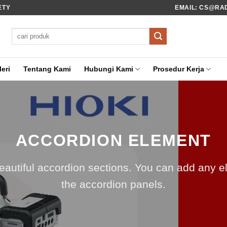
ETY
EMAIL: CS@RADI
Pencarian
untuk:
eri
Tentang Kami
Hubungi Kami
Prosedur Kerja
ACCORDION ELEMENT
eautiful accordion sections. You can add any e
the accordion panels.