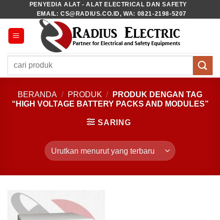
PENYEDIA ALAT - ALAT ELECTRICAL DAN SAFETY
Skip
EMAIL: CS@RADIUS.CO.ID, WA: 0821-2198-5207
to
content
Pencarian
untuk:
BERANDA
/
PRODUK
/
PRODUK DENGAN TAG
“HIGH VOLTAGE BATTERY PACKS AND MODULES”
SARING