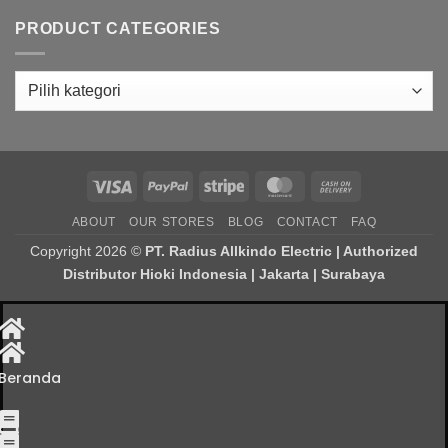
PRODUCT CATEGORIES
Visa
PayPal
Stripe
MasterCard
Cash
On
ABOUT
OUR STORES
BLOG
CONTACT
FAQ
Delivery
Copyright 2026 ©
PT. Radius Allkindo Electric | Authorized
Distributor Hioki Indonesia | Jakarta | Surabaya
Beranda