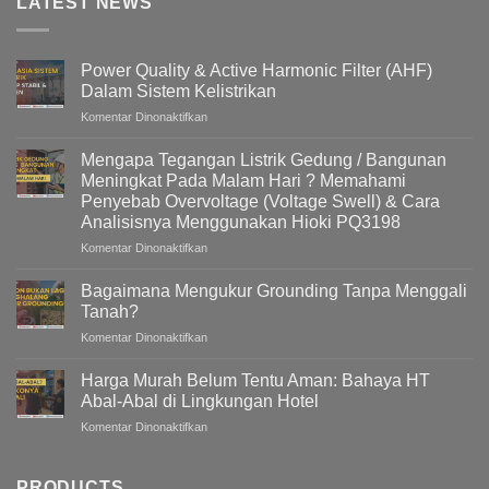
LATEST NEWS
Power Quality & Active Harmonic Filter (AHF)
Dalam Sistem Kelistrikan
pada
Komentar Dinonaktifkan
Power
Quality
Mengapa Tegangan Listrik Gedung / Bangunan
&
Meningkat Pada Malam Hari ? Memahami
Active
Penyebab Overvoltage (Voltage Swell) & Cara
Harmonic
Analisisnya Menggunakan Hioki PQ3198
Filter
(AHF)
pada
Komentar Dinonaktifkan
Dalam
Mengapa
Sistem
Tegangan
Bagaimana Mengukur Grounding Tanpa Menggali
Kelistrikan
Listrik
Tanah?
Gedung
pada
Komentar Dinonaktifkan
/
Bagaimana
Bangunan
Mengukur
Meningkat
Harga Murah Belum Tentu Aman: Bahaya HT
Grounding
Pada
Abal-Abal di Lingkungan Hotel
Tanpa
Malam
pada
Komentar Dinonaktifkan
Menggali
Hari
Harga
Tanah?
?
Murah
Memahami
Belum
PRODUCTS
Penyebab