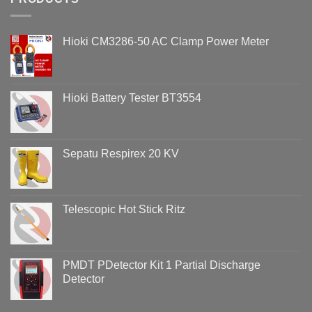
Tentu
Overvoltage
Aman:
(Voltage
Bahaya
Swell)
Hioki CM3286-50 AC Clamp Power Meter
HT
&
Abal-
Cara
Abal
Analisisnya
di
Menggunakan
Lingkungan
Hioki
Hioki Battery Tester BT3554
Hotel
PQ3198
Sepatu Respirex 20 KV
Telescopic Hot Stick Ritz
PMDT PDetector Kit 1 Partial Discharge
Detector