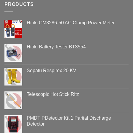
Belum
PRODUCTS
Penyebab
Tentu
Overvoltage
Aman:
(Voltage
Bahaya
Swell)
Hioki CM3286-50 AC Clamp Power Meter
HT
&
Abal-
Cara
Abal
Analisisnya
di
Menggunakan
Lingkungan
Hioki
Hioki Battery Tester BT3554
Hotel
PQ3198
Sepatu Respirex 20 KV
Telescopic Hot Stick Ritz
PMDT PDetector Kit 1 Partial Discharge
Detector