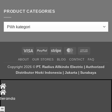
PRODUCT CATEGORIES
Visa
PayPal
Stripe
MasterCard
Cash
On
ABOUT
OUR STORES
BLOG
CONTACT
FAQ
Delivery
Copyright 2026 ©
PT. Radius Allkindo Electric | Authorized
Distributor Hioki Indonesia | Jakarta | Surabaya
Beranda