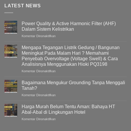
LATEST NEWS
Power Quality & Active Harmonic Filter (AHF)
Dalam Sistem Kelistrikan
pada
Komentar Dinonaktifkan
Power
Quality
Mengapa Tegangan Listrik Gedung / Bangunan
&
Meningkat Pada Malam Hari ? Memahami
Active
Penyebab Overvoltage (Voltage Swell) & Cara
Harmonic
Analisisnya Menggunakan Hioki PQ3198
Filter
(AHF)
pada
Komentar Dinonaktifkan
Dalam
Mengapa
Sistem
Tegangan
Bagaimana Mengukur Grounding Tanpa Menggali
Kelistrikan
Listrik
Tanah?
Gedung
pada
Komentar Dinonaktifkan
/
Bagaimana
Bangunan
Mengukur
Meningkat
Harga Murah Belum Tentu Aman: Bahaya HT
Grounding
Pada
Abal-Abal di Lingkungan Hotel
Tanpa
Malam
pada
Komentar Dinonaktifkan
Menggali
Hari
Harga
Tanah?
?
Murah
Memahami