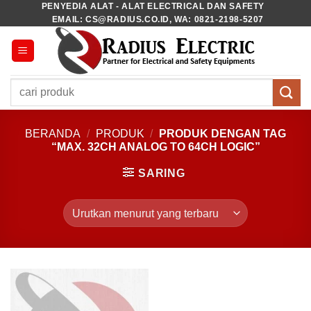
PENYEDIA ALAT - ALAT ELECTRICAL DAN SAFETY
Skip
EMAIL: CS@RADIUS.CO.ID, WA: 0821-2198-5207
to
content
Pencarian
untuk:
BERANDA
/
PRODUK
/
PRODUK DENGAN TAG
“MAX. 32CH ANALOG TO 64CH LOGIC”
SARING