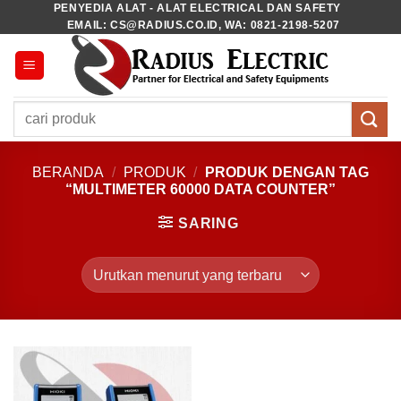
PENYEDIA ALAT - ALAT ELECTRICAL DAN SAFETY
Skip
EMAIL: CS@RADIUS.CO.ID, WA: 0821-2198-5207
to
content
Pencarian
untuk:
BERANDA
/
PRODUK
/
PRODUK DENGAN TAG
“MULTIMETER 60000 DATA COUNTER”
SARING