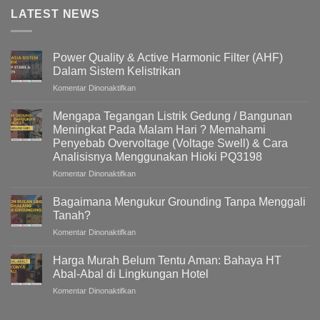
LATEST NEWS
Power Quality & Active Harmonic Filter (AHF)
Dalam Sistem Kelistrikan
pada
Komentar Dinonaktifkan
Power
Quality
Mengapa Tegangan Listrik Gedung / Bangunan
&
Meningkat Pada Malam Hari ? Memahami
Active
Penyebab Overvoltage (Voltage Swell) & Cara
Harmonic
Analisisnya Menggunakan Hioki PQ3198
Filter
(AHF)
pada
Komentar Dinonaktifkan
Dalam
Mengapa
Sistem
Tegangan
Bagaimana Mengukur Grounding Tanpa Menggali
Kelistrikan
Listrik
Tanah?
Gedung
pada
Komentar Dinonaktifkan
/
Bagaimana
Bangunan
Mengukur
Meningkat
Harga Murah Belum Tentu Aman: Bahaya HT
Grounding
Pada
Abal-Abal di Lingkungan Hotel
Tanpa
Malam
pada
Komentar Dinonaktifkan
Menggali
Hari
Harga
Tanah?
?
Murah
Memahami