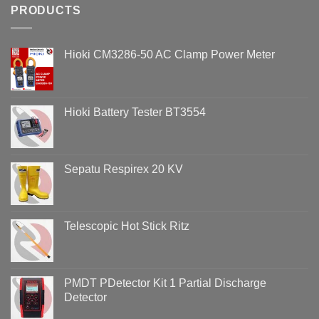
Belum
PRODUCTS
Penyebab
Tentu
Overvoltage
Aman:
(Voltage
Bahaya
Swell)
Hioki CM3286-50 AC Clamp Power Meter
HT
&
Abal-
Cara
Abal
Analisisnya
di
Menggunakan
Lingkungan
Hioki
Hioki Battery Tester BT3554
Hotel
PQ3198
Sepatu Respirex 20 KV
Telescopic Hot Stick Ritz
PMDT PDetector Kit 1 Partial Discharge
Detector