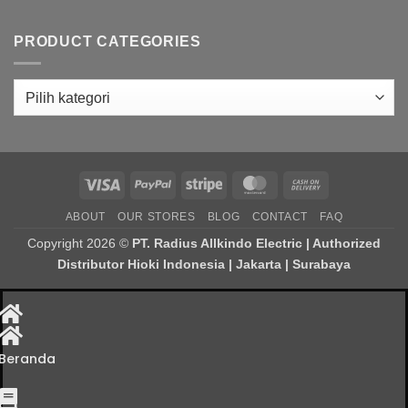
PRODUCT CATEGORIES
Visa
PayPal
Stripe
MasterCard
Cash
On
ABOUT
OUR STORES
BLOG
CONTACT
FAQ
Delivery
Copyright 2026 ©
PT. Radius Allkindo Electric | Authorized
Distributor Hioki Indonesia | Jakarta | Surabaya
Beranda