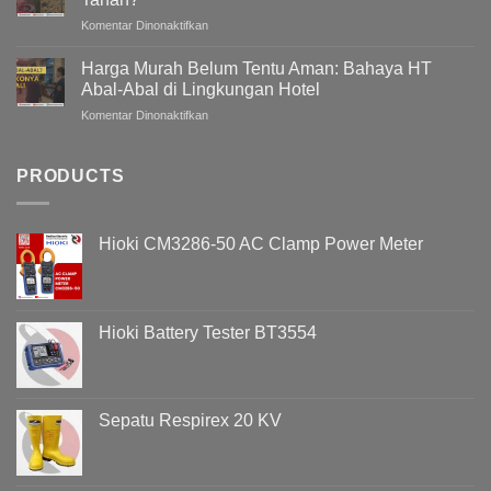
Gedung
pada
Komentar Dinonaktifkan
/
Bagaimana
Bangunan
Mengukur
Meningkat
Harga Murah Belum Tentu Aman: Bahaya HT
Grounding
Pada
Abal-Abal di Lingkungan Hotel
Tanpa
Malam
pada
Komentar Dinonaktifkan
Menggali
Hari
Harga
Tanah?
?
Murah
Memahami
Belum
PRODUCTS
Penyebab
Tentu
Overvoltage
Aman:
(Voltage
Bahaya
Swell)
Hioki CM3286-50 AC Clamp Power Meter
HT
&
Abal-
Cara
Abal
Analisisnya
di
Menggunakan
Lingkungan
Hioki
Hioki Battery Tester BT3554
Hotel
PQ3198
Sepatu Respirex 20 KV