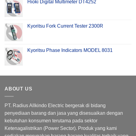
Hioki Digital Multimeter DT4252
Kyoritsu Fork Current Tester 2300R
Kyoritsu Phase Indicators MODEL 8031
ABOUT US
PT. Radius Allkindo Electric bergerak di bidang
penyediaan barang dan jasa yang disesuaikan dengan
kebutuhan konsumen terutama pada sektor
Ketenagalistrikan (Power Sector). Produk yang kami
sediakan merupakan barang-barang kualitas terbaik yang