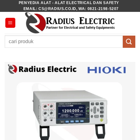
PENYEDIA ALAT - ALAT ELECTRICAL DAN SAFETY
Skip
EMAIL: CS@RADIUS.CO.ID, WA: 0821-2198-5207
to
content
Pencarian
untuk: