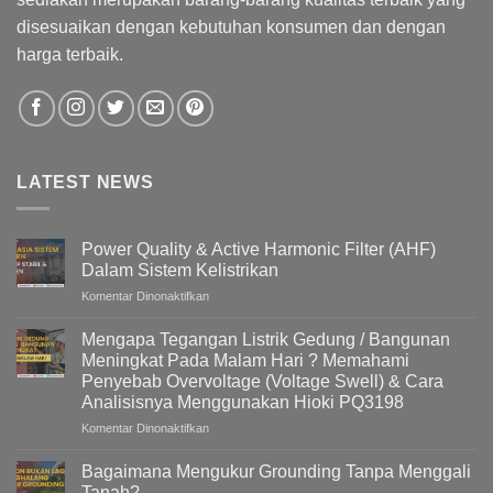
disesuaikan dengan kebutuhan konsumen dan dengan
harga terbaik.
LATEST NEWS
Power Quality & Active Harmonic Filter (AHF)
Dalam Sistem Kelistrikan
pada
Komentar Dinonaktifkan
Power
Quality
Mengapa Tegangan Listrik Gedung / Bangunan
&
Meningkat Pada Malam Hari ? Memahami
Active
Penyebab Overvoltage (Voltage Swell) & Cara
Harmonic
Analisisnya Menggunakan Hioki PQ3198
Filter
(AHF)
pada
Komentar Dinonaktifkan
Dalam
Mengapa
Sistem
Tegangan
Bagaimana Mengukur Grounding Tanpa Menggali
Kelistrikan
Listrik
Tanah?