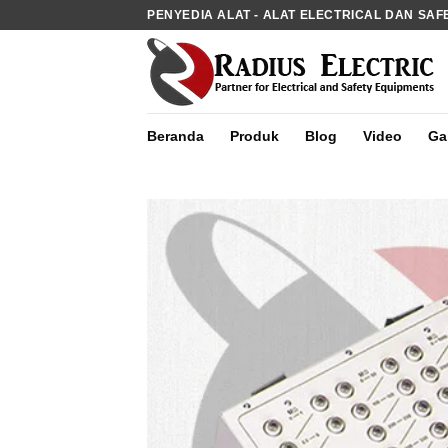
Skip
PENYEDIA ALAT - ALAT ELECTRICAL DAN SAF
to
content
Beranda
Produk
Blog
Video
Gal