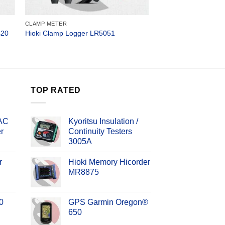
CLAMP METER
420
Hioki Clamp Logger LR5051
TOP RATED
 AC
Kyoritsu Insulation /
r
Continuity Testers
3005A
r
Hioki Memory Hicorder
MR8875
0
GPS Garmin Oregon®
650