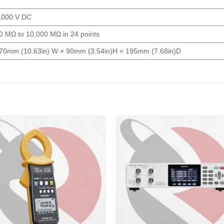
,000 V DC
0 MΩ to 10,000 MΩ in 24 points
70mm (10.63in) W × 90mm (3.54in)H × 195mm (7.68in)D