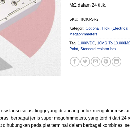
MΩ dalam 24 titik.
SKU:
HIOKI-SR2
Kategori:
Optional
,
Hioki (Electrica
Megaohmmeters
Tag:
1.000VDC
,
10MΩ To 10.000MΩ 
Point
,
Standard resistor box
stansi isolasi tinggi yang dirancang untuk mengukur resistansi 
brasi berbagai jenis super megohmmeters, yang terdiri dari 24 r
at dihubungkan pada plat terminal dalam berbagai kombinasi s