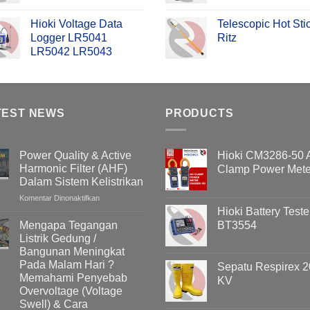
Hioki Voltage Data
Telescopic Hot Sti
Logger LR5041
Ritz
LR5042 LR5043
TEST NEWS
PRODUCTS
Power Quality & Active
Hioki CM3286-50
Harmonic Filter (AHF)
Clamp Power Mete
Dalam Sistem Kelistrikan
pada
Komentar Dinonaktifkan
Power
Hioki Battery Teste
Quality
Mengapa Tegangan
BT3554
&
Listrik Gedung /
Active
Bangunan Meningkat
Harmonic
Pada Malam Hari ?
Sepatu Respirex 2
Filter
Memahami Penyebab
KV
(AHF)
Overvoltage (Voltage
Dalam
Swell) & Cara
Sistem