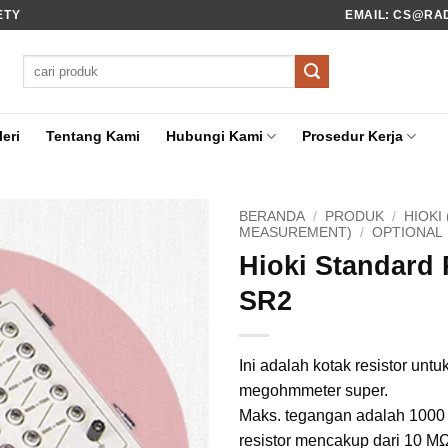
ETY
EMAIL: CS@RADI
Pencarian
untuk:
eri
Tentang Kami
Hubungi Kami
Prosedur Kerja
BERANDA
/
PRODUK
/
HIOKI
MEASUREMENT)
/
OPTIONAL
Hioki Standard 
SR2
Ini adalah kotak resistor untuk
megohmmeter super.
Maks. tegangan adalah 1000 
resistor mencakup dari 10 M