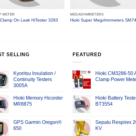
P METER
MEGAOHMMETERS
 Clamp On Leak HiTester 3283
Hioki Super Megohmmeters SM7
ST SELLING
FEATURED
Kyoritsu Insulation /
Hioki CM3286-50
Continuity Testers
Clamp Power Mete
3005A
Hioki Memory Hicorder
Hioki Battery Teste
MR8875
BT3554
GPS Garmin Oregon®
Sepatu Respirex 2
650
KV