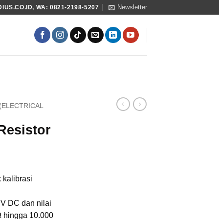
Newsletter
US.CO.ID, WA: 0821-2198-5207
 (ELECTRICAL
Resistor
 kalibrasi
V DC dan nilai
Ω hingga 10.000