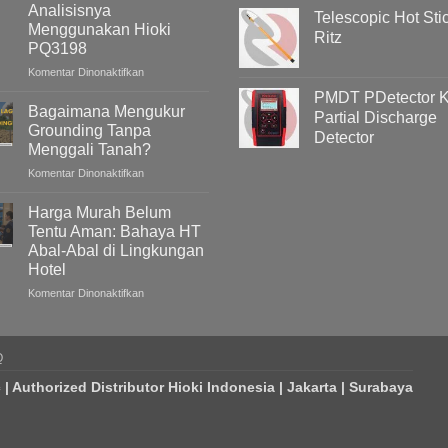
Kelistrikan
Analisisnya
Telescopic Hot Sti
Menggunakan Hioki
Ritz
PQ3198
pada
Komentar Dinonaktifkan
Mengapa
PMDT PDetector Ki
Tegangan
Bagaimana Mengukur
Partial Discharge
Listrik
Grounding Tanpa
Detector
Gedung
Menggali Tanah?
/
pada
Komentar Dinonaktifkan
Bangunan
Bagaimana
Meningkat
Mengukur
Pada
Harga Murah Belum
Grounding
Malam
Tentu Aman: Bahaya HT
Tanpa
Hari
Abal-Abal di Lingkungan
Menggali
?
Hotel
Tanah?
Memahami
Penyebab
pada
Komentar Dinonaktifkan
Overvoltage
Harga
(Voltage
Murah
Swell)
Belum
Q
&
Tentu
Cara
Aman:
c | Authorized Distributor Hioki Indonesia | Jakarta | Surabaya
Analisisnya
Bahaya
Menggunakan
HT
Hioki
Abal-
PQ3198
Abal