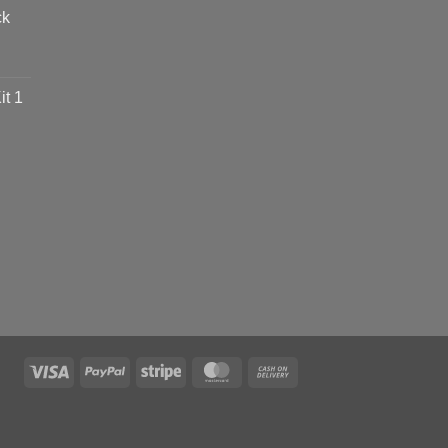
ck
t 1
Visa
PayPal
Stripe
MasterCard
Cash
On
Delivery