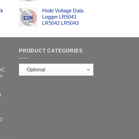
ck
Hioki Voltage Data
Logger LR5041
LR5042 LR5043
PRODUCT CATEGORIES
 AC
r
r
0