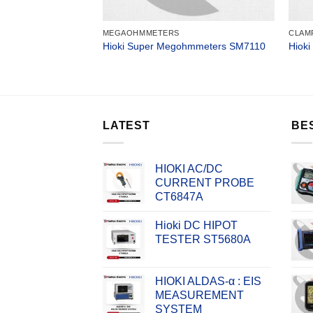
MEGAOHMMETERS
CLAM
r Source Unit
Hioki Super Megohmmeters SM7110
Hioki
LATEST
BE
HIOKI AC/DC
CURRENT PROBE
CT6847A
Hioki DC HIPOT
TESTER ST5680A
HIOKI ALDAS-α : EIS
MEASUREMENT
SYSTEM