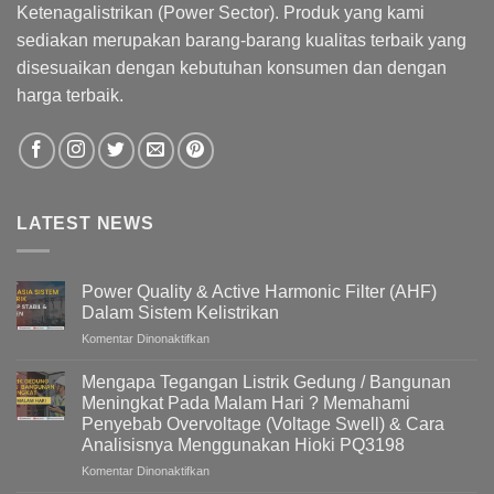
Ketenagalistrikan (Power Sector). Produk yang kami
sediakan merupakan barang-barang kualitas terbaik yang
disesuaikan dengan kebutuhan konsumen dan dengan
harga terbaik.
LATEST NEWS
Power Quality & Active Harmonic Filter (AHF)
Dalam Sistem Kelistrikan
pada
Komentar Dinonaktifkan
Power
Quality
Mengapa Tegangan Listrik Gedung / Bangunan
&
Meningkat Pada Malam Hari ? Memahami
Active
Penyebab Overvoltage (Voltage Swell) & Cara
Harmonic
Analisisnya Menggunakan Hioki PQ3198
Filter
(AHF)
pada
Komentar Dinonaktifkan
Dalam
Mengapa