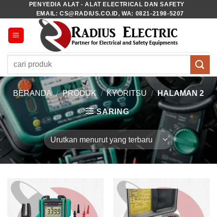
PENYEDIA ALAT - ALAT ELECTRICAL DAN SAFETY
Skip
EMAIL: CS@RADIUS.CO.ID, WA: 0821-2198-5207
to
content
Pencarian
untuk:
BERANDA
/
PRODUK
/
KYORITSU
/
HALAMAN 2
SARING