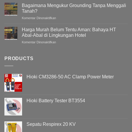
Sistem
Tegangan
Bagaimana Mengukur Grounding Tanpa Menggali
Kelistrikan
Listrik
Tanah?
Gedung
pada
Komentar Dinonaktifkan
/
Bagaimana
Bangunan
Mengukur
Meningkat
Harga Murah Belum Tentu Aman: Bahaya HT
Grounding
Pada
Abal-Abal di Lingkungan Hotel
Tanpa
Malam
pada
Komentar Dinonaktifkan
Menggali
Hari
Harga
Tanah?
?
Murah
Memahami
Belum
PRODUCTS
Penyebab
Tentu
Overvoltage
Aman:
(Voltage
Bahaya
Swell)
Hioki CM3286-50 AC Clamp Power Meter
HT
&
Abal-
Cara
Abal
Analisisnya
di
Menggunakan
Lingkungan
Hioki
Hioki Battery Tester BT3554
Hotel
PQ3198
Sepatu Respirex 20 KV