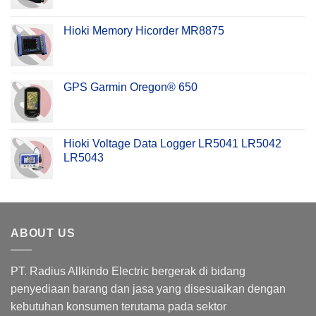
Hioki Memory Hicorder MR8875
GPS Garmin Oregon® 650
Hioki Voltage Data Logger LR5041 LR5042
LR5043
ABOUT US
PT. Radius Allkindo Electric bergerak di bidang
penyediaan barang dan jasa yang disesuaikan dengan
kebutuhan konsumen terutama pada sektor