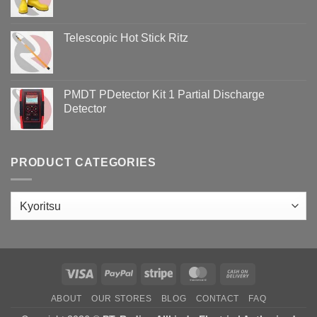
Telescopic Hot Stick Ritz
PMDT PDetector Kit 1 Partial Discharge
Detector
PRODUCT CATEGORIES
Visa
PayPal
Stripe
MasterCard
Cash
On
ABOUT
OUR STORES
BLOG
CONTACT
FAQ
Delivery