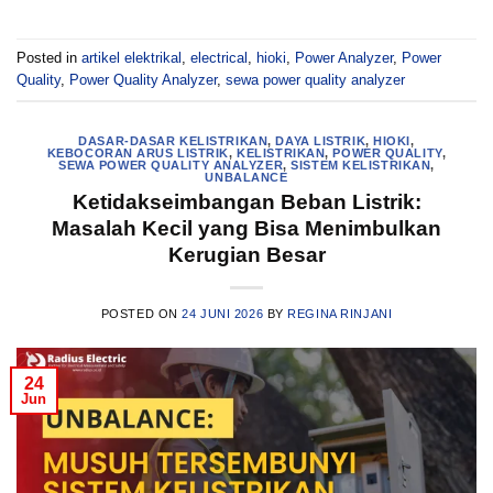
Posted in
artikel elektrikal
,
electrical
,
hioki
,
Power Analyzer
,
Power
Quality
,
Power Quality Analyzer
,
sewa power quality analyzer
DASAR-DASAR KELISTRIKAN
,
DAYA LISTRIK
,
HIOKI
,
KEBOCORAN ARUS LISTRIK
,
KELISTRIKAN
,
POWER QUALITY
,
SEWA POWER QUALITY ANALYZER
,
SISTEM KELISTRIKAN
,
UNBALANCE
Ketidakseimbangan Beban Listrik:
Masalah Kecil yang Bisa Menimbulkan
Kerugian Besar
POSTED ON
24 JUNI 2026
BY
REGINA RINJANI
24
Jun