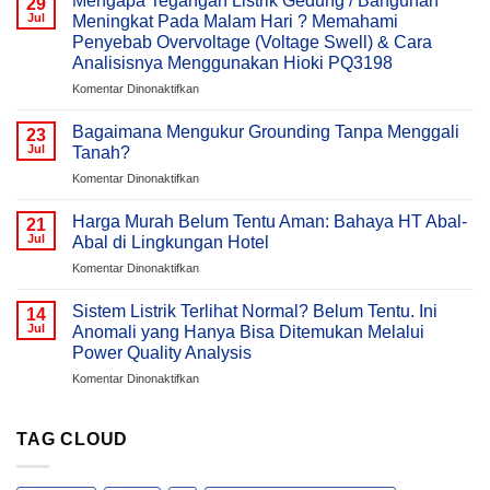
Mengapa Tegangan Listrik Gedung / Bangunan
29
&
Jul
Meningkat Pada Malam Hari ? Memahami
Active
Penyebab Overvoltage (Voltage Swell) & Cara
Harmonic
Analisisnya Menggunakan Hioki PQ3198
Filter
(AHF)
pada
Komentar Dinonaktifkan
Dalam
Mengapa
Sistem
Tegangan
Bagaimana Mengukur Grounding Tanpa Menggali
23
Kelistrikan
Listrik
Jul
Tanah?
Gedung
pada
Komentar Dinonaktifkan
/
Bagaimana
Bangunan
Mengukur
Meningkat
Harga Murah Belum Tentu Aman: Bahaya HT Abal-
21
Grounding
Pada
Jul
Abal di Lingkungan Hotel
Tanpa
Malam
pada
Komentar Dinonaktifkan
Menggali
Hari
Harga
Tanah?
?
Murah
Sistem Listrik Terlihat Normal? Belum Tentu. Ini
Memahami
14
Belum
Jul
Anomali yang Hanya Bisa Ditemukan Melalui
Penyebab
Tentu
Overvoltage
Power Quality Analysis
Aman:
(Voltage
pada
Komentar Dinonaktifkan
Bahaya
Swell)
Sistem
HT
&
Listrik
Abal-
Cara
Terlihat
Abal
TAG CLOUD
Analisisnya
Normal?
di
Menggunakan
Belum
Lingkungan
Hioki
Tentu.