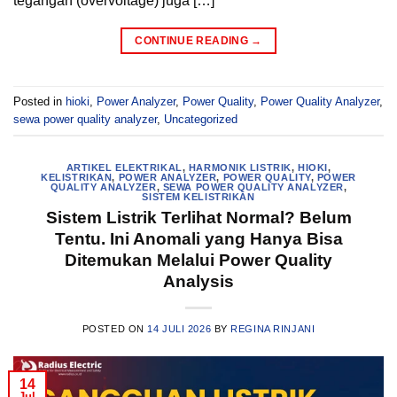
tegangan (overvoltage) juga […]
CONTINUE READING
→
Posted in
hioki
,
Power Analyzer
,
Power Quality
,
Power Quality Analyzer
,
sewa power quality analyzer
,
Uncategorized
ARTIKEL ELEKTRIKAL
,
HARMONIK LISTRIK
,
HIOKI
,
KELISTRIKAN
,
POWER ANALYZER
,
POWER QUALITY
,
POWER
QUALITY ANALYZER
,
SEWA POWER QUALITY ANALYZER
,
SISTEM KELISTRIKAN
Sistem Listrik Terlihat Normal? Belum
Tentu. Ini Anomali yang Hanya Bisa
Ditemukan Melalui Power Quality
Analysis
POSTED ON
14 JULI 2026
BY
REGINA RINJANI
14
Jul