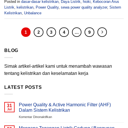
Posted in
dasar-dasar kelistrikan
,
Daya Listrik
,
hioki
,
Kebocoran Arus
Listrik
,
kelistrikan
,
Power Quality
,
sewa power quality analyzer
,
Sistem
Kelistrikan
,
Unbalance
1
2
3
4
…
9
BLOG
Simak artikel-artikel kami untuk menambah wawasan
tentang kelistrikan dan keselamatan kerja
LATEST POSTS
Power Quality & Active Harmonic Filter (AHF)
31
Jul
Dalam Sistem Kelistrikan
pada
Komentar Dinonaktifkan
Power
Quality