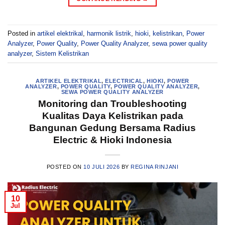
Posted in
artikel elektrikal
,
harmonik listrik
,
hioki
,
kelistrikan
,
Power
Analyzer
,
Power Quality
,
Power Quality Analyzer
,
sewa power quality
analyzer
,
Sistem Kelistrikan
ARTIKEL ELEKTRIKAL
,
ELECTRICAL
,
HIOKI
,
POWER
ANALYZER
,
POWER QUALITY
,
POWER QUALITY ANALYZER
,
SEWA POWER QUALITY ANALYZER
Monitoring dan Troubleshooting
Kualitas Daya Kelistrikan pada
Bangunan Gedung Bersama Radius
Electric & Hioki Indonesia
POSTED ON
10 JULI 2026
BY
REGINA RINJANI
10
Jul