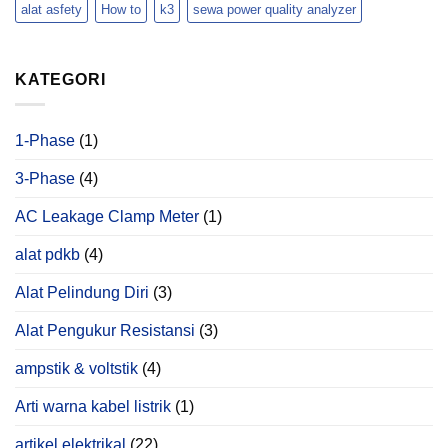
Hotel
PQ3198
alat asfety
How to
k3
sewa power quality analyzer
Ini
Anomali
yang
Hanya
KATEGORI
Bisa
Ditemukan
Melalui
Power
1-Phase
(1)
Quality
Analysis
3-Phase
(4)
AC Leakage Clamp Meter
(1)
alat pdkb
(4)
Alat Pelindung Diri
(3)
Alat Pengukur Resistansi
(3)
ampstik & voltstik
(4)
Arti warna kabel listrik
(1)
artikel elektrikal
(22)