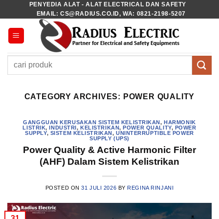
PENYEDIA ALAT - ALAT ELECTRICAL DAN SAFETY
Skip
EMAIL: CS@RADIUS.CO.ID, WA: 0821-2198-5207
to
content
Pencarian
untuk:
CATEGORY ARCHIVES:
POWER QUALITY
GANGGUAN KERUSAKAN SISTEM KELISTRIKAN
,
HARMONIK
LISTRIK
,
INDUSTRI
,
KELISTRIKAN
,
POWER QUALITY
,
POWER
SUPPLY
,
SISTEM KELISTRIKAN
,
UNINTERRUPTIBLE POWER
SUPPLY (UPS)
Power Quality & Active Harmonic Filter
(AHF) Dalam Sistem Kelistrikan
POSTED ON
31 JULI 2026
BY
REGINA RINJANI
31