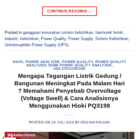
CONTINUE READING
→
Posted in
gangguan kerusakan sistem kelistrikan
,
harmonik listrik
,
industri
,
kelistrikan
,
Power Quality
,
Power Supply
,
Sistem Kelistrikan
,
Uninterruptible Power Supply (UPS)
HIOKI
,
POWER ANALYZER
,
POWER QUALITY
,
POWER QUALITY
ANALYZER
,
SEWA POWER QUALITY ANALYZER
,
UNCATEGORIZED
Mengapa Tegangan Listrik Gedung /
Bangunan Meningkat Pada Malam Hari
? Memahami Penyebab Overvoltage
(Voltage Swell) & Cara Analisisnya
Menggunakan Hioki PQ3198
POSTED ON
29 JULI 2026
BY
REGINA RINJANI