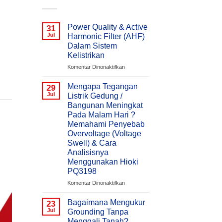
Power Quality & Active
31
Jul
Harmonic Filter (AHF)
Dalam Sistem
Kelistrikan
pada
Komentar Dinonaktifkan
Power
Quality
Mengapa Tegangan
29
&
Jul
Listrik Gedung /
Active
Bangunan Meningkat
Harmonic
Pada Malam Hari ?
Filter
Memahami Penyebab
(AHF)
Overvoltage (Voltage
Dalam
Swell) & Cara
Sistem
Kelistrikan
Analisisnya
Menggunakan Hioki
PQ3198
pada
Komentar Dinonaktifkan
Mengapa
Tegangan
Bagaimana Mengukur
23
Listrik
Jul
Grounding Tanpa
Gedung
Menggali Tanah?