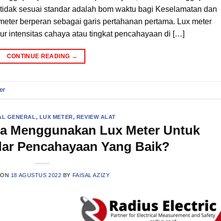
g tidak sesuai standar adalah bom waktu bagi Keselamatan dan
 meter berperan sebagai garis pertahanan pertama. Lux meter
r intensitas cahaya atau tingkat pencahayaan di […]
CONTINUE READING
→
er
AL GENERAL
,
LUX METER
,
REVIEW ALAT
ra Menggunakan Lux Meter Untuk
dar Pencahayaan Yang Baik?
 ON
18 AGUSTUS 2022
BY
FAISAL AZIZY