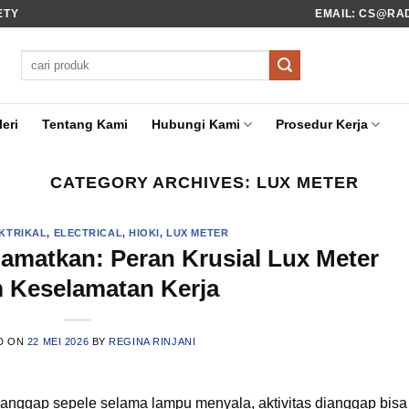
ETY
EMAIL: CS@RADI
Pencarian
untuk:
eri
Tentang Kami
Hubungi Kami
Prosedur Kerja
CATEGORY ARCHIVES:
LUX METER
EKTRIKAL
,
ELECTRICAL
,
HIOKI
,
LUX METER
amatkan: Peran Krusial Lux Meter
 Keselamatan Kerja
D ON
22 MEI 2026
BY
REGINA RINJANI
dianggap sepele selama lampu menyala, aktivitas dianggap bisa