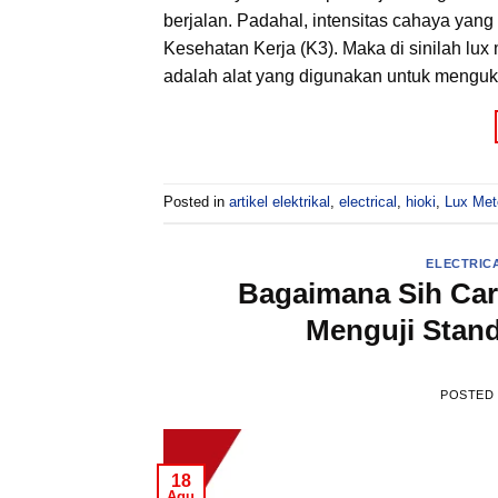
berjalan. Padahal, intensitas cahaya yan
Kesehatan Kerja (K3). Maka di sinilah lux
adalah alat yang digunakan untuk menguku
Posted in
artikel elektrikal
,
electrical
,
hioki
,
Lux Met
ELECTRIC
Bagaimana Sih Ca
Menguji Stan
POSTED
18
Agu