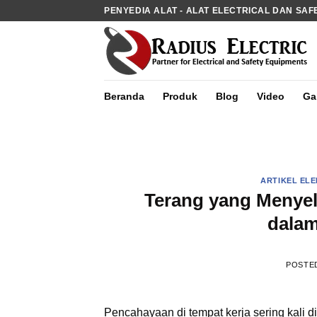
Skip
PENYEDIA ALAT - ALAT ELECTRICAL DAN SAF
to
content
Beranda
Produk
Blog
Video
Gal
ARTIKEL EL
Terang yang Menyel
dalam
POSTE
Pencahayaan di tempat kerja sering kali 