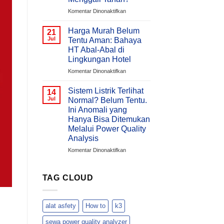
/
pada
Komentar Dinonaktifkan
Bangunan
Bagaimana
Meningkat
Mengukur
Pada
Harga Murah Belum
21
Grounding
Malam
Jul
Tentu Aman: Bahaya
Tanpa
Hari
HT Abal-Abal di
Menggali
?
Lingkungan Hotel
Tanah?
Memahami
Penyebab
pada
Komentar Dinonaktifkan
Overvoltage
Harga
(Voltage
Murah
Sistem Listrik Terlihat
14
Swell)
Belum
Jul
Normal? Belum Tentu.
&
Tentu
Ini Anomali yang
Cara
Aman:
Hanya Bisa Ditemukan
Analisisnya
Bahaya
Melalui Power Quality
Menggunakan
HT
Analysis
Hioki
Abal-
PQ3198
Abal
pada
Komentar Dinonaktifkan
di
Sistem
Lingkungan
Listrik
Hotel
Terlihat
TAG CLOUD
Normal?
Belum
Tentu.
alat asfety
How to
k3
Ini
Anomali
sewa power quality analyzer