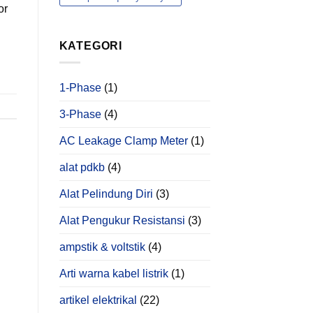
yang
or
Hanya
Bisa
Ditemukan
KATEGORI
Melalui
Power
Quality
Analysis
1-Phase
(1)
3-Phase
(4)
AC Leakage Clamp Meter
(1)
alat pdkb
(4)
Alat Pelindung Diri
(3)
Alat Pengukur Resistansi
(3)
ampstik & voltstik
(4)
Arti warna kabel listrik
(1)
artikel elektrikal
(22)