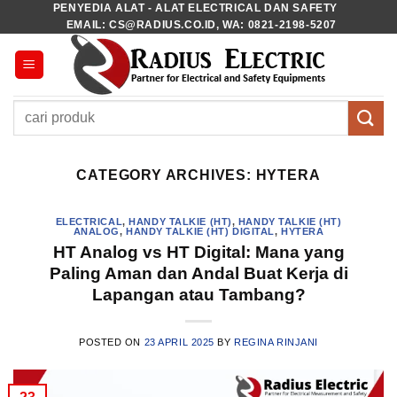
PENYEDIA ALAT - ALAT ELECTRICAL DAN SAFETY
Skip
EMAIL: CS@RADIUS.CO.ID, WA: 0821-2198-5207
to
content
Pencarian
untuk:
CATEGORY ARCHIVES:
HYTERA
ELECTRICAL
,
HANDY TALKIE (HT)
,
HANDY TALKIE (HT)
ANALOG
,
HANDY TALKIE (HT) DIGITAL
,
HYTERA
HT Analog vs HT Digital: Mana yang
Paling Aman dan Andal Buat Kerja di
Lapangan atau Tambang?
POSTED ON
23 APRIL 2025
BY
REGINA RINJANI