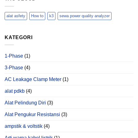
Normal?
di
Menggunakan
Belum
Lingkungan
Hioki
Tentu.
Hotel
PQ3198
alat asfety
How to
k3
sewa power quality analyzer
Ini
Anomali
yang
Hanya
KATEGORI
Bisa
Ditemukan
Melalui
Power
1-Phase
(1)
Quality
Analysis
3-Phase
(4)
AC Leakage Clamp Meter
(1)
alat pdkb
(4)
Alat Pelindung Diri
(3)
Alat Pengukur Resistansi
(3)
ampstik & voltstik
(4)
Arti warna kabel listrik
(1)