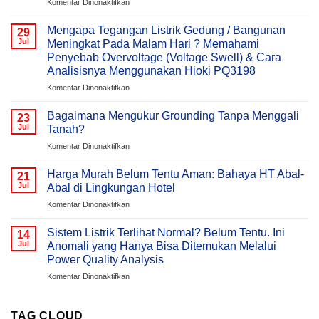
pada
Komentar Dinonaktifkan
Power
Quality
Mengapa Tegangan Listrik Gedung / Bangunan
29
&
Jul
Meningkat Pada Malam Hari ? Memahami
Active
Penyebab Overvoltage (Voltage Swell) & Cara
Harmonic
Analisisnya Menggunakan Hioki PQ3198
Filter
(AHF)
pada
Komentar Dinonaktifkan
Dalam
Mengapa
Sistem
Tegangan
Bagaimana Mengukur Grounding Tanpa Menggali
23
Kelistrikan
Listrik
Jul
Tanah?
Gedung
pada
Komentar Dinonaktifkan
/
Bagaimana
Bangunan
Mengukur
Meningkat
Harga Murah Belum Tentu Aman: Bahaya HT Abal-
21
Grounding
Pada
Jul
Abal di Lingkungan Hotel
Tanpa
Malam
pada
Komentar Dinonaktifkan
Menggali
Hari
Harga
Tanah?
?
Murah
Sistem Listrik Terlihat Normal? Belum Tentu. Ini
Memahami
14
Belum
Jul
Anomali yang Hanya Bisa Ditemukan Melalui
Penyebab
Tentu
Overvoltage
Power Quality Analysis
Aman:
(Voltage
pada
Komentar Dinonaktifkan
Bahaya
Swell)
Sistem
HT
&
Listrik
Abal-
Cara
Terlihat
Abal
TAG CLOUD
Analisisnya