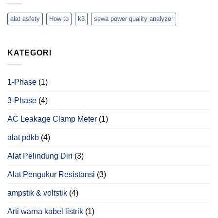
Menggunakan
Belum
Lingkungan
Hioki
Tentu.
Hotel
PQ3198
alat asfety
How to
k3
sewa power quality analyzer
Ini
Anomali
yang
Hanya
KATEGORI
Bisa
Ditemukan
Melalui
Power
1-Phase
(1)
Quality
Analysis
3-Phase
(4)
AC Leakage Clamp Meter
(1)
alat pdkb
(4)
Alat Pelindung Diri
(3)
Alat Pengukur Resistansi
(3)
ampstik & voltstik
(4)
Arti warna kabel listrik
(1)