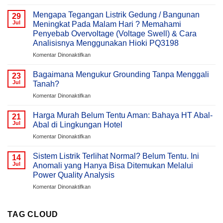
Power
Quality
Mengapa Tegangan Listrik Gedung / Bangunan
29
&
Jul
Meningkat Pada Malam Hari ? Memahami
Active
Penyebab Overvoltage (Voltage Swell) & Cara
Harmonic
Analisisnya Menggunakan Hioki PQ3198
Filter
(AHF)
pada
Komentar Dinonaktifkan
Dalam
Mengapa
Sistem
Tegangan
Bagaimana Mengukur Grounding Tanpa Menggali
23
Kelistrikan
Listrik
Jul
Tanah?
Gedung
pada
Komentar Dinonaktifkan
/
Bagaimana
Bangunan
Mengukur
Meningkat
Harga Murah Belum Tentu Aman: Bahaya HT Abal-
21
Grounding
Pada
Jul
Abal di Lingkungan Hotel
Tanpa
Malam
pada
Komentar Dinonaktifkan
Menggali
Hari
Harga
Tanah?
?
Murah
Sistem Listrik Terlihat Normal? Belum Tentu. Ini
Memahami
14
Belum
Jul
Anomali yang Hanya Bisa Ditemukan Melalui
Penyebab
Tentu
Overvoltage
Power Quality Analysis
Aman:
(Voltage
pada
Komentar Dinonaktifkan
Bahaya
Swell)
Sistem
HT
&
Listrik
Abal-
Cara
Terlihat
Abal
TAG CLOUD
Analisisnya
Normal?
di