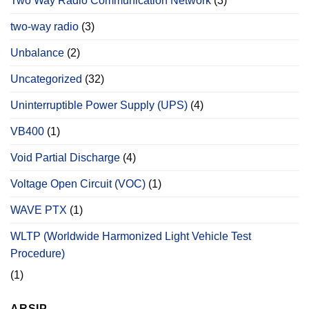
Two Way Radio Communication Network
(3)
two-way radio
(3)
Unbalance
(2)
Uncategorized
(32)
Uninterruptible Power Supply (UPS)
(4)
VB400
(1)
Void Partial Discharge
(4)
Voltage Open Circuit (VOC)
(1)
WAVE PTX
(1)
WLTP (Worldwide Harmonized Light Vehicle Test
Procedure)
(1)
ARSIP