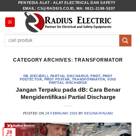
PENYEDIA ALAT - ALAT ELECTRICAL DAN SAFETY
Skip
EMAIL: CS@RADIUS.CO.ID, WA: 0821-2198-5207
to
content
Pencarian
untuk:
CATEGORY ARCHIVES:
TRANSFORMATOR
DB (DECIBEL)
,
PARTIAL DISCHARGE
,
PMDT
,
PMDT
PDETECTOR
,
PMDT PDSTAR
,
TRANSFORMATOR
,
VOID
PARTIAL DISCHARGE
Jangan Terpaku pada dB: Cara Benar
Mengidentifikasi Partial Discharge
POSTED ON
28 FEBRUARI 2026
BY
REGINA RINJANI
28