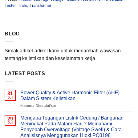
Tester
,
Trafo
,
Transformer
BLOG
Simak artikel-artikel kami untuk menambah wawasan
tentang kelistrikan dan keselamatan kerja
LATEST POSTS
Power Quality & Active Harmonic Filter (AHF)
31
Jul
Dalam Sistem Kelistrikan
pada
Komentar Dinonaktifkan
Power
Quality
Mengapa Tegangan Listrik Gedung / Bangunan
29
&
Jul
Meningkat Pada Malam Hari ? Memahami
Active
Penyebab Overvoltage (Voltage Swell) & Cara
Harmonic
Analisisnya Menggunakan Hioki PQ3198
Filter