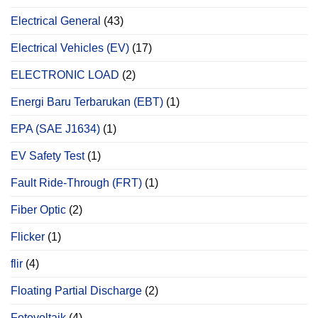
Electrical General
(43)
Electrical Vehicles (EV)
(17)
ELECTRONIC LOAD
(2)
Energi Baru Terbarukan (EBT)
(1)
EPA (SAE J1634)
(1)
EV Safety Test
(1)
Fault Ride-Through (FRT)
(1)
Fiber Optic
(2)
Flicker
(1)
flir
(4)
Floating Partial Discharge
(2)
Fotovoltaik
(4)