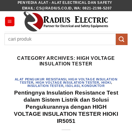
PENYEDIA ALAT - ALAT ELECTRICAL DAN SAFETY
Skip
EMAIL: CS@RADIUS.CO.ID, WA: 0821-2198-5207
to
content
Pencarian
untuk:
CATEGORY ARCHIVES:
HIGH VOLTAGE
INSULATION TESTER
ALAT PENGUKUR RESISTANSI
,
HIGH VOLTAGE INSULATION
TESTER
,
HIGH VOLTAGE INSULATION TESTER
,
HIOKI
,
INSULATION TESTER
,
ISOLASI
,
KONDUKTOR
Pentingnya Insulation Resistance Test
dalam Sistem Listrik dan Solusi
Pengukurannya dengan HIGH
VOLTAGE INSULATION TESTER HIOKI
IR5051