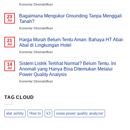
(AHF)
pada
Komentar Dinonaktifkan
Dalam
Mengapa
Sistem
Tegangan
Bagaimana Mengukur Grounding Tanpa Menggali
23
Kelistrikan
Listrik
Jul
Tanah?
Gedung
pada
Komentar Dinonaktifkan
/
Bagaimana
Bangunan
Mengukur
Meningkat
Harga Murah Belum Tentu Aman: Bahaya HT Abal-
21
Grounding
Pada
Jul
Abal di Lingkungan Hotel
Tanpa
Malam
pada
Komentar Dinonaktifkan
Menggali
Hari
Harga
Tanah?
?
Murah
Sistem Listrik Terlihat Normal? Belum Tentu. Ini
Memahami
14
Belum
Jul
Anomali yang Hanya Bisa Ditemukan Melalui
Penyebab
Tentu
Overvoltage
Power Quality Analysis
Aman:
(Voltage
pada
Komentar Dinonaktifkan
Bahaya
Swell)
Sistem
HT
&
Listrik
Abal-
Cara
Terlihat
Abal
TAG CLOUD
Analisisnya
Normal?
di
Menggunakan
Belum
Lingkungan
Hioki
Tentu.
Hotel
PQ3198
alat asfety
How to
k3
sewa power quality analyzer
Ini
Anomali
yang