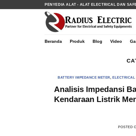
Skip
PENYEDIA ALAT - ALAT ELECTRICAL DAN SAF
to
content
Beranda
Produk
Blog
Video
Gal
CA
BATTERY IMPEDANCE METER
,
ELECTRICAL 
Analisis Impedansi Ba
Kendaraan Listrik Me
POSTED 