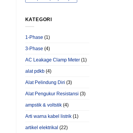
yang
Hanya
Bisa
Ditemukan
KATEGORI
Melalui
Power
Quality
Analysis
1-Phase
(1)
3-Phase
(4)
AC Leakage Clamp Meter
(1)
alat pdkb
(4)
Alat Pelindung Diri
(3)
Alat Pengukur Resistansi
(3)
ampstik & voltstik
(4)
Arti warna kabel listrik
(1)
artikel elektrikal
(22)