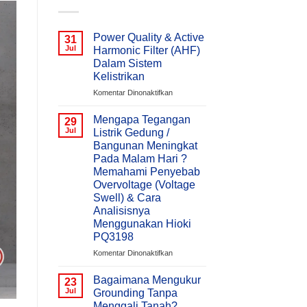
Power Quality & Active
31
Jul
Harmonic Filter (AHF)
Dalam Sistem
Kelistrikan
pada
Komentar Dinonaktifkan
Power
Quality
Mengapa Tegangan
29
&
Jul
Listrik Gedung /
Active
Bangunan Meningkat
Harmonic
Pada Malam Hari ?
Filter
Memahami Penyebab
(AHF)
Overvoltage (Voltage
Dalam
Swell) & Cara
Sistem
Kelistrikan
Analisisnya
Menggunakan Hioki
PQ3198
pada
Komentar Dinonaktifkan
Mengapa
Tegangan
Bagaimana Mengukur
23
Listrik
Jul
Grounding Tanpa
Gedung
Menggali Tanah?