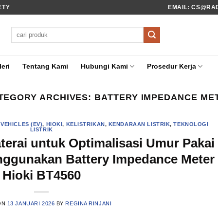
ETY
EMAIL: CS@RADI
Pencarian
untuk:
eri
Tentang Kami
Hubungi Kami
Prosedur Kerja
TEGORY ARCHIVES:
BATTERY IMPEDANCE ME
VEHICLES (EV)
,
HIOKI
,
KELISTRIKAN
,
KENDARAAN LISTRIK
,
TEKNOLOGI
LISTRIK
terai untuk Optimalisasi Umur Pakai
nggunakan Battery Impedance Meter
Hioki BT4560
ON
13 JANUARI 2026
BY
REGINA RINJANI