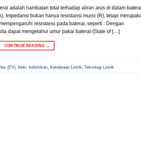
erai adalah hambatan total terhadap aliran arus di dalam batera
ik). Impedansi bukan hanya resistansi murni (R), tetapi merupak
empengaruhi resistansi pada baterai, seperti : Dengan
kita dapat mengetahui umur pakai baterai (State of […]
CONTINUE READING
→
cles (EV)
,
hioki
,
kelistrikan
,
Kendaraan Listrik
,
Teknologi Listrik