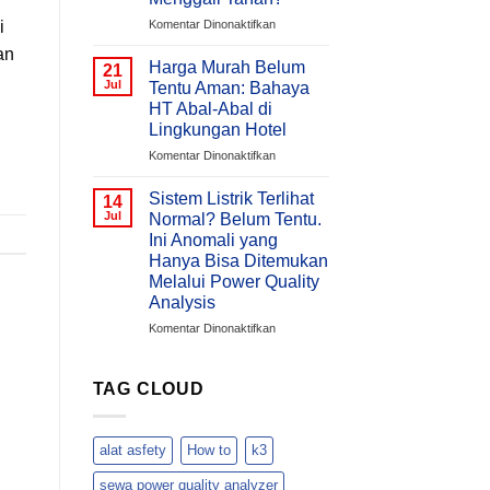
/
pada
i
Komentar Dinonaktifkan
Bangunan
Bagaimana
Meningkat
an
Mengukur
Pada
Harga Murah Belum
21
Grounding
Malam
Jul
Tentu Aman: Bahaya
Tanpa
Hari
HT Abal-Abal di
Menggali
?
Lingkungan Hotel
Tanah?
Memahami
Penyebab
pada
Komentar Dinonaktifkan
Overvoltage
Harga
(Voltage
Murah
Sistem Listrik Terlihat
14
Swell)
Belum
Jul
Normal? Belum Tentu.
&
Tentu
Ini Anomali yang
Cara
Aman:
Hanya Bisa Ditemukan
Analisisnya
Bahaya
Melalui Power Quality
Menggunakan
HT
Analysis
Hioki
Abal-
PQ3198
Abal
pada
Komentar Dinonaktifkan
di
Sistem
Lingkungan
Listrik
Hotel
Terlihat
TAG CLOUD
Normal?
Belum
Tentu.
alat asfety
How to
k3
Ini
Anomali
sewa power quality analyzer