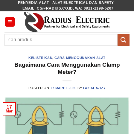
PENYEDIA ALAT - ALAT ELECTRICAL DAN SAFETY
Skip
EMAIL: CS@RADIUS.CO.ID, WA: 0821-2198-5207
to
content
Pencarian
untuk:
KELISTRIKAN
,
CARA-MENGGUNAKAN-ALAT
Bagaimana Cara Menggunakan Clamp
Meter?
POSTED ON
17 MARET 2020
BY
FAISAL AZIZY
17
Mar