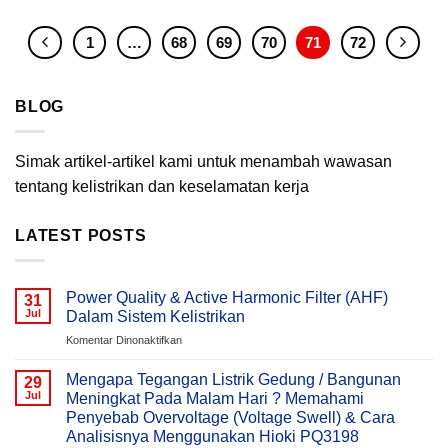
1
…
68
69
70
71
72
BLOG
Simak artikel-artikel kami untuk menambah wawasan
tentang kelistrikan dan keselamatan kerja
LATEST POSTS
Power Quality & Active Harmonic Filter (AHF)
31
Jul
Dalam Sistem Kelistrikan
pada
Komentar Dinonaktifkan
Power
Quality
Mengapa Tegangan Listrik Gedung / Bangunan
29
&
Jul
Meningkat Pada Malam Hari ? Memahami
Active
Penyebab Overvoltage (Voltage Swell) & Cara
Harmonic
Analisisnya Menggunakan Hioki PQ3198
Filter