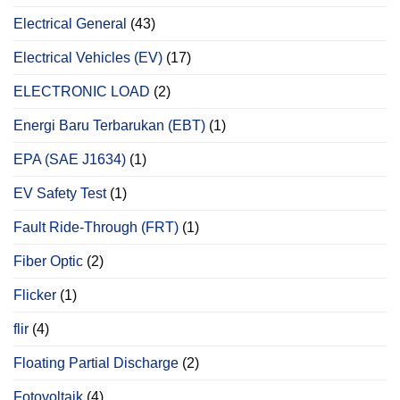
Electrical General
(43)
Electrical Vehicles (EV)
(17)
ELECTRONIC LOAD
(2)
Energi Baru Terbarukan (EBT)
(1)
EPA (SAE J1634)
(1)
EV Safety Test
(1)
Fault Ride-Through (FRT)
(1)
Fiber Optic
(2)
Flicker
(1)
flir
(4)
Floating Partial Discharge
(2)
Fotovoltaik
(4)