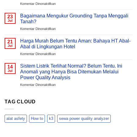
(AHF)
pada
Komentar Dinonaktifkan
Dalam
Mengapa
Sistem
Tegangan
Bagaimana Mengukur Grounding Tanpa Menggali
23
Kelistrikan
Listrik
Jul
Tanah?
Gedung
pada
Komentar Dinonaktifkan
/
Bagaimana
Bangunan
Mengukur
Meningkat
Harga Murah Belum Tentu Aman: Bahaya HT Abal-
21
Grounding
Pada
Jul
Abal di Lingkungan Hotel
Tanpa
Malam
pada
Komentar Dinonaktifkan
Menggali
Hari
Harga
Tanah?
?
Murah
Sistem Listrik Terlihat Normal? Belum Tentu. Ini
Memahami
14
Belum
Jul
Anomali yang Hanya Bisa Ditemukan Melalui
Penyebab
Tentu
Overvoltage
Power Quality Analysis
Aman:
(Voltage
pada
Komentar Dinonaktifkan
Bahaya
Swell)
Sistem
HT
&
Listrik
Abal-
Cara
Terlihat
Abal
TAG CLOUD
Analisisnya
Normal?
di
Menggunakan
Belum
Lingkungan
Hioki
Tentu.
Hotel
PQ3198
alat asfety
How to
k3
sewa power quality analyzer
Ini
Anomali
yang
Hanya