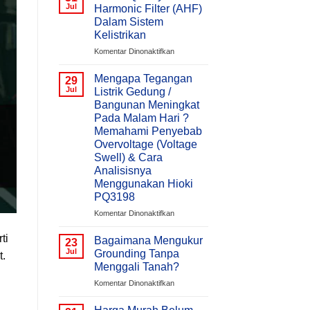
Jul
Harmonic Filter (AHF)
Dalam Sistem
Kelistrikan
pada
Komentar Dinonaktifkan
Power
Quality
Mengapa Tegangan
29
&
Jul
Listrik Gedung /
Active
Bangunan Meningkat
Harmonic
Pada Malam Hari ?
Filter
Memahami Penyebab
(AHF)
Overvoltage (Voltage
Dalam
Swell) & Cara
Sistem
Kelistrikan
Analisisnya
Menggunakan Hioki
PQ3198
pada
Komentar Dinonaktifkan
Mengapa
Tegangan
ti
Bagaimana Mengukur
23
Listrik
Jul
Grounding Tanpa
t.
Gedung
Menggali Tanah?
/
pada
Komentar Dinonaktifkan
Bangunan
Bagaimana
Meningkat
Mengukur
Pada