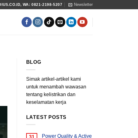
Newsletter
US.CO.ID, WA: 0821-2198-5207
BLOG
Simak artikel-artikel kami
untuk menambah wawasan
tentang kelistrikan dan
keselamatan kerja
LATEST POSTS
Power Quality & Active
31