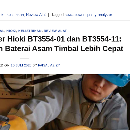
oki
,
kelistrikan
,
Review Alat
|
Tagged
sewa power quality analyzer
CAL
,
HIOKI
,
KELISTRIKAN
,
REVIEW ALAT
er Hioki BT3554-01 dan BT3554-11:
 Baterai Asam Timbal Lebih Cepat
ED ON
10 JULI 2020
BY
FAISAL AZIZY