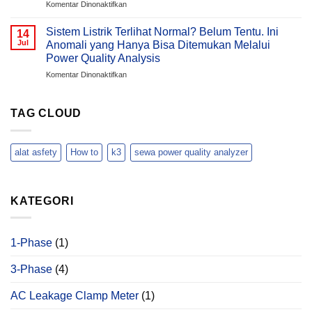
pada
Komentar Dinonaktifkan
Menggali
Hari
Harga
Tanah?
?
Murah
Sistem Listrik Terlihat Normal? Belum Tentu. Ini
Memahami
14
Belum
Jul
Anomali yang Hanya Bisa Ditemukan Melalui
Penyebab
Tentu
Overvoltage
Power Quality Analysis
Aman:
(Voltage
pada
Komentar Dinonaktifkan
Bahaya
Swell)
Sistem
HT
&
Listrik
Abal-
Cara
Terlihat
Abal
TAG CLOUD
Analisisnya
Normal?
di
Menggunakan
Belum
Lingkungan
Hioki
Tentu.
Hotel
PQ3198
alat asfety
How to
k3
sewa power quality analyzer
Ini
Anomali
yang
Hanya
KATEGORI
Bisa
Ditemukan
Melalui
Power
1-Phase
(1)
Quality
Analysis
3-Phase
(4)
AC Leakage Clamp Meter
(1)