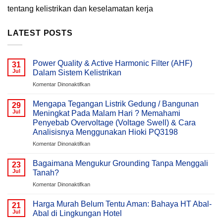
tentang kelistrikan dan keselamatan kerja
LATEST POSTS
Power Quality & Active Harmonic Filter (AHF)
31
Jul
Dalam Sistem Kelistrikan
pada
Komentar Dinonaktifkan
Power
Quality
Mengapa Tegangan Listrik Gedung / Bangunan
29
&
Jul
Meningkat Pada Malam Hari ? Memahami
Active
Penyebab Overvoltage (Voltage Swell) & Cara
Harmonic
Analisisnya Menggunakan Hioki PQ3198
Filter
(AHF)
pada
Komentar Dinonaktifkan
Dalam
Mengapa
Sistem
Tegangan
Bagaimana Mengukur Grounding Tanpa Menggali
23
Kelistrikan
Listrik
Jul
Tanah?
Gedung
pada
Komentar Dinonaktifkan
/
Bagaimana
Bangunan
Mengukur
Meningkat
Harga Murah Belum Tentu Aman: Bahaya HT Abal-
21
Grounding
Pada
Jul
Abal di Lingkungan Hotel
Tanpa
Malam