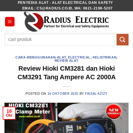
PENYEDIA ALAT - ALAT ELECTRICAL DAN SAFETY
Skip
EMAIL: CS@RADIUS.CO.ID, WA: 0821-2198-5207
to
content
Pencarian
untuk:
CARA-MENGGUNAKAN-ALAT
,
ELECTRICAL
,
KELISTRIKAN
,
REVIEW ALAT
Review Hioki CM3281 dan Hioki
CM3291 Tang Ampere AC 2000A
POSTED ON
16 OKTOBER 2020
BY
FAISAL AZIZY
16
Okt