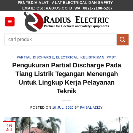
PENYEDIA ALAT - ALAT ELECTRICAL DAN SAFETY
Skip
EMAIL: CS@RADIUS.CO.ID, WA: 0821-2198-5207
to
content
Pencarian
untuk:
PARTIAL DISCHARGE
,
ELECTRICAL
,
KELISTRIKAN
,
PMDT
Pengukuran Partial Discharge Pada
Tiang Listrik Tegangan Menengah
Untuk Lingkup Kerja Pelayanan
Teknik
POSTED ON
16 JULI 2020
BY
FAISAL AZIZY
16
Jul