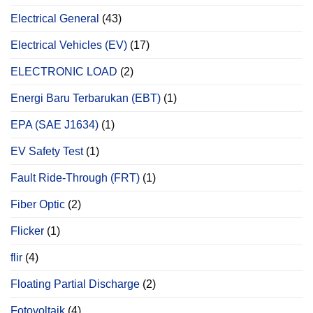
Electrical General
(43)
Electrical Vehicles (EV)
(17)
ELECTRONIC LOAD
(2)
Energi Baru Terbarukan (EBT)
(1)
EPA (SAE J1634)
(1)
EV Safety Test
(1)
Fault Ride-Through (FRT)
(1)
Fiber Optic
(2)
Flicker
(1)
flir
(4)
Floating Partial Discharge
(2)
Fotovoltaik
(4)