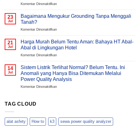
(AHF)
pada
Komentar Dinonaktifkan
Dalam
Mengapa
Sistem
Tegangan
Bagaimana Mengukur Grounding Tanpa Menggali
23
Kelistrikan
Listrik
Jul
Tanah?
Gedung
pada
Komentar Dinonaktifkan
/
Bagaimana
Bangunan
Mengukur
Meningkat
Harga Murah Belum Tentu Aman: Bahaya HT Abal-
21
Grounding
Pada
Jul
Abal di Lingkungan Hotel
Tanpa
Malam
pada
Komentar Dinonaktifkan
Menggali
Hari
Harga
Tanah?
?
Murah
Sistem Listrik Terlihat Normal? Belum Tentu. Ini
Memahami
14
Belum
Jul
Anomali yang Hanya Bisa Ditemukan Melalui
Penyebab
Tentu
Overvoltage
Power Quality Analysis
Aman:
(Voltage
pada
Komentar Dinonaktifkan
Bahaya
Swell)
Sistem
HT
&
Listrik
Abal-
Cara
Terlihat
Abal
TAG CLOUD
Analisisnya
Normal?
di
Menggunakan
Belum
Lingkungan
Hioki
Tentu.
Hotel
PQ3198
alat asfety
How to
k3
sewa power quality analyzer
Ini
Anomali
yang
Hanya