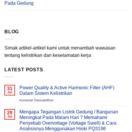
Pada Gedung
BLOG
Simak artikel-artikel kami untuk menambah wawasan
tentang kelistrikan dan keselamatan kerja
LATEST POSTS
Power Quality & Active Harmonic Filter (AHF)
31
Jul
Dalam Sistem Kelistrikan
pada
Komentar Dinonaktifkan
Power
Quality
Mengapa Tegangan Listrik Gedung / Bangunan
29
&
Jul
Meningkat Pada Malam Hari ? Memahami
Active
Penyebab Overvoltage (Voltage Swell) & Cara
Harmonic
Analisisnya Menggunakan Hioki PQ3198
Filter